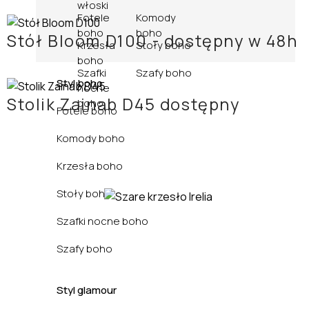
włoski
Fotele
Komody
boho
boho
Stół Bloom D100 - dostępny w 48h
Krzesła
Stoły boho
boho
Szafki
Szafy boho
Styl boho
nocne
Stolik Zainab D45 dostępny
boho
Fotele boho
Komody boho
Krzesła boho
Stoły boho
Szafki nocne boho
Szafy boho
Styl glamour