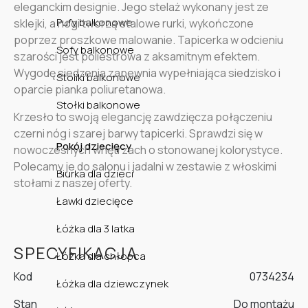
eleganckim designie. Jego stelaż wykonany jest ze
Pufy balkonowe
sklejki, a nogi tworzą stalowe rurki, wykończone
poprzez proszkowe malowanie. Tapicerka w odcieniu
Sofy balkonowe
szarości jest poliestrowa z aksamitnym efektem.
Wygodę siedzenia zapewnia wypełniająca siedzisko i
Stoliki balkonowe
oparcie pianka poliuretanowa.
Stołki balkonowe
Krzesło to swoją elegancję zawdzięcza połączeniu
czerni nóg i szarej barwy tapicerki. Sprawdzi się w
Pokój dziecięcy
nowoczesnych wnętrzach o stonowanej kolorystyce.
Polecamy je do salonu i jadalni w zestawie z włoskimi
Biurka dla dzieci
stołami z naszej oferty.
Ławki dziecięce
Łóżka dla 3 latka
SPECYFIKACJA
Łóżka dla chłopca
Kod
0734234
Łóżka dla dziewczynek
Stan
Do montażu