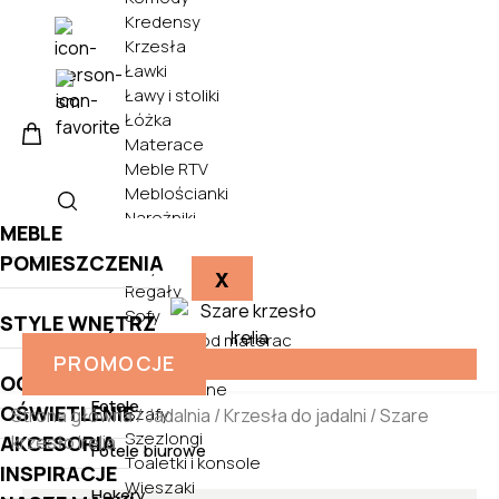
Kredensy
Krzesła
Ławki
Ławy i stoliki
Łóżka
Materace
Meble RTV
Meblościanki
Narożniki
MEBLE
Półki
POMIESZCZENIA
Pufy
X
Regały
Sofy
STYLE WNĘTRZ
Stelaże pod materac
PROMOCJE
Biurka
Stoły
OGRÓD
Szafki nocne
Fotele
OŚWIETLENIE
Szafy
Strona główna
/
Jadalnia
/
Krzesła do jadalni
/ Szare
Szezlongi
krzesło Irelia
AKCESORIA
Fotele biurowe
Toaletki i konsole
INSPIRACJE
Wieszaki
Hokery