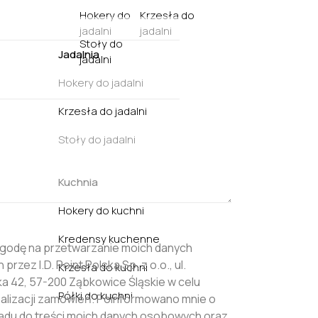
Hokery do
Krzesła do
jadalni
jadalni
Stoły do
Jadalnia
jadalni
Hokery do jadalni
Krzesła do jadalni
Stoły do jadalni
Kuchnia
Hokery do kuchni
Kredensy kuchenne
godę na przetwarzanie moich danych
rzez I.D. Point Polska Sp. z o.o., ul.
Krzesła do kuchni
 42, 57-200 Ząbkowice Śląskie w celu
Półki do kuchni
realizacji zamówień. Poinformowano mnie o
ądu do treści moich danych osobowych oraz