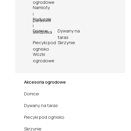
ogrodowe
Namioty
i
Poduszki
parasole
i
Donice
Dywany na
siedziska
taras
Piecyki pod
Skrzynie
ognisko
Wózki
ogrodowe
Akcesoria ogrodowe
Donice
Dywany na taras
Piecyki pod ognisko
Skrzynie