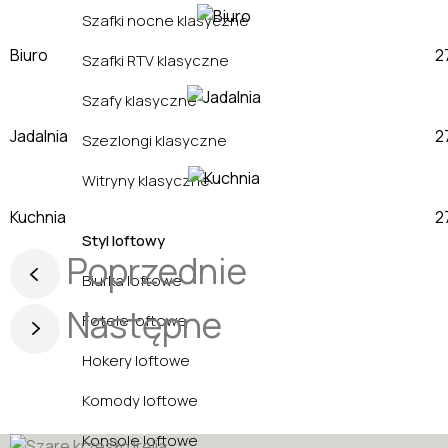
Szafki nocne klasyczne
Biuro
Szafki RTV klasyczne
Szafy klasyczne
Jadalnia
Szezlongi klasyczne
Witryny klasyczne
Kuchnia
Styl loftowy
Poprzednie
Biurka loftowe
Następne
Fotele loftowe
Hokery loftowe
Komody loftowe
Konsole loftowe