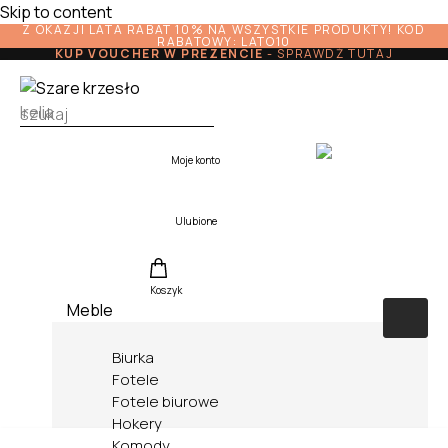
Skip to content
Z OKAZJI LATA RABAT 10% NA WSZYSTKIE PRODUKTY! KOD
RABATOWY: LATO10
KUP VOUCHER W PREZENCIE
-
SPRAWDŹ TUTAJ
Moje konto
Ulubione
Koszyk
Meble
Biurka
Fotele
Fotele biurowe
Hokery
Komody