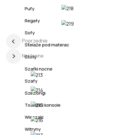
Pufy
Regały
Sofy
Poprzednie
Stelaże pod materac
Następne
Stoły
Szafki nocne
Szafy
Szezlongi
Toaletki i konsole
Wieszaki
Witryny