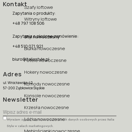
Kontakt
Szafy loftowe
Zapytania o produkty:
Witryny loftowe
+48 797 108 506
Zapytania o złożone zamówienie:
Styl nowoczesny
+48 510 071 921
Biurka nowoczesne
biuro@italiastyle.pl
Fotele nowoczesne
Hokery nowoczesne
Adres
ul. Wrocławska 42
Komody nowoczesne
57-200 Ząbkowice Śląskie
Konsole nowoczesne
Newsletter
Krzesła nowoczesne
Łóżka nowoczesne
Wyrażam zgodę na przetwarzanie moich danych osobowych przez Italia
Style w celach marketingowych.
Meblościanki nowoczesne