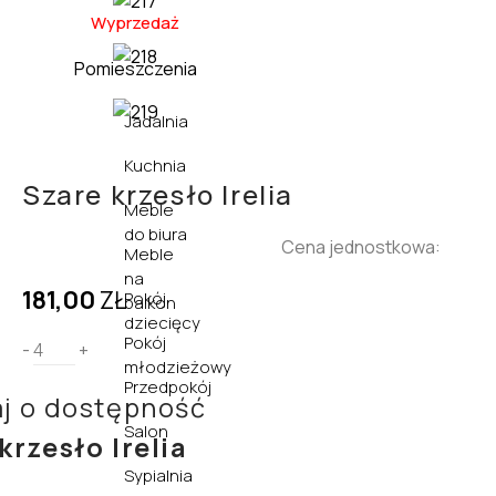
Wyprzedaż
Pomieszczenia
Jadalnia
Kuchnia
Szare krzesło Irelia
Meble
do biura
Cena jednostkowa:
Meble
na
181,00
ZŁ
Pokój
balkon
dziecięcy
Pokój
-
+
młodzieżowy
Przedpokój
j o dostępność
Salon
krzesło Irelia
Sypialnia