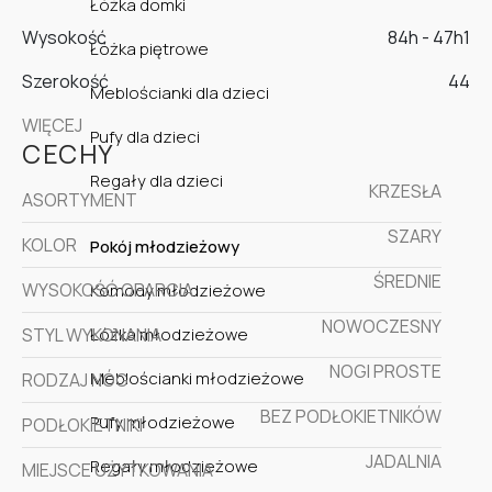
Łóżka domki
Wysokość
84h - 47h1
Łóżka piętrowe
Szerokość
44
Meblościanki dla dzieci
WIĘCEJ
Pufy dla dzieci
CECHY
Regały dla dzieci
KRZESŁA
ASORTYMENT
SZARY
KOLOR
Pokój młodzieżowy
ŚREDNIE
WYSOKOŚĆ OPARCIA
Komody młodzieżowe
NOWOCZESNY
Łóżka młodzieżowe
STYL WYKONANIA
NOGI PROSTE
Meblościanki młodzieżowe
RODZAJ NÓG
BEZ PODŁOKIETNIKÓW
Pufy młodzieżowe
PODŁOKIETNIKI
JADALNIA
Regały młodzieżowe
MIEJSCE UŻYTKOWANIA