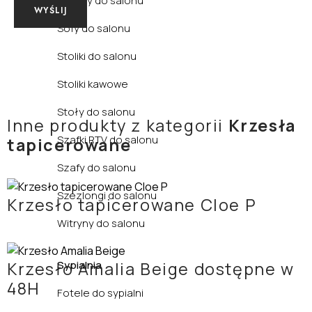
Regały do salonu
Sofy do salonu
Stoliki do salonu
Stoliki kawowe
Stoły do salonu
Inne produkty z kategorii
Krzesła
Szafki RTV do salonu
tapicerowane
Szafy do salonu
Szezlongi do salonu
Krzesło tapicerowane Cloe P
Witryny do salonu
Sypialnia
Krzesło Amalia Beige dostępne w
48H
Fotele do sypialni