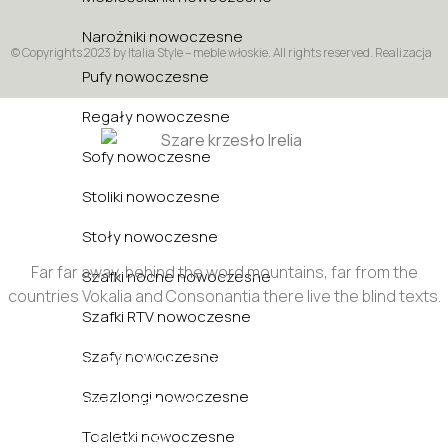
Narożniki nowoczesne
© Copyrights 2023 by Italia Style – meble włoskie. All rights reserved. Realizacja
Pufy nowoczesne
Regały nowoczesne
Sofy nowoczesne
Stoliki nowoczesne
Stoły nowoczesne
Far far away, behind the word mountains, far from the
Szafki nocne nowoczesne
countries Vokalia and Consonantia there live the blind texts.
Szafki RTV nowoczesne
Szafy nowoczesne
Sun - Sat : 9:00 AM - 17:00 PM
Szezlongi nowoczesne
funiture@domain.com
Toaletki nowoczesne
(+62)81 32 539 780