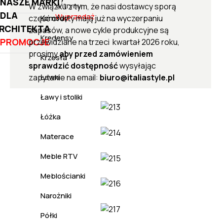
NASZE MARKI
Witryny
W związku z tym, że nasi dostawcy sporą
DLA
Wyprzedaż
część oferty mają już na wyczerpaniu
Komody
RCHITEKTA
zapasów, a nowe cykle produkcyjne są
Kredensy
PROMOCJE
przewidziane na trzeci kwartał 2026 roku,
prosimy
aby przed zamówieniem
Krzesła
sprawdzić dostępność
wysyłając
zapytanie na email:
biuro@italiastyle.pl
Ławki
Ławy i stoliki
Łóżka
Materace
Meble RTV
Meblościanki
Narożniki
Półki