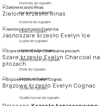
Komody do sypialni
Zielone krzesło Rinas
Konsole do sypialni
Krzesła do sypialni
Ławki do sypialni
Jasnoszare krzesło Evelyn Ice
Łożka do sypialni
Materace do sypialni
Szare krzesło Evelyn Charcoal na
Meblościanki do sypialni
płozach
Półki do sypialni
Regały do sypialni
Brązowe krzesło Evelyn Cognac
Stoliki do sypialni
Szafki nocne do sypialni
Polecane
Krzesła tapicerowane