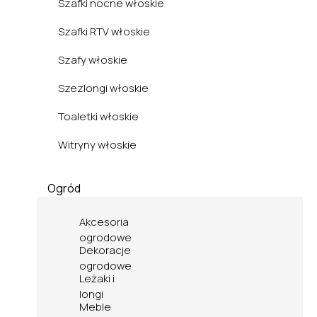
Szafki nocne włoskie
Szafki RTV włoskie
Szafy włoskie
Szezlongi włoskie
Toaletki włoskie
Witryny włoskie
Ogród
Akcesoria
ogrodowe
Dekoracje
ogrodowe
Leżaki i
longi
Meble