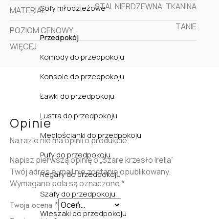
STAL NIERDZEWNA, TKANINA
Sofy młodzieżowe
MATERIAŁ
TANIE
POZIOM CENOWY
Przedpokój
WIĘCEJ
Komody do przedpokoju
Konsole do przedpokoju
Ławki do przedpokoju
Lustra do przedpokoju
Opinie
Meblościanki do przedpokoju
Na razie nie ma opinii o produkcie.
Pufy do przedpokoju
Napisz pierwszą opinię o „Szare krzesło Irelia”
Twój adres e-mail nie zostanie opublikowany.
Regały do przedpokoju
Wymagane pola są oznaczone
*
Szafy do przedpokoju
Twoja ocena
*
Wieszaki do przedpokoju