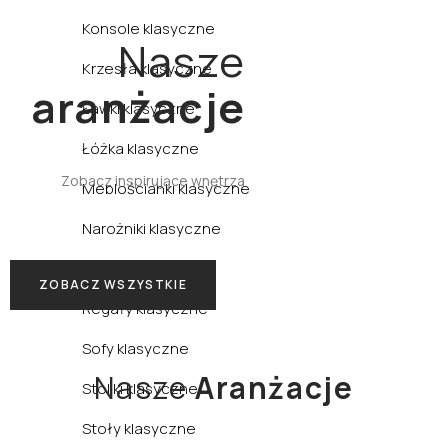
Kuchnia
Konsole klasyczne
Nasze
Krzesła klasyczne
aranżacje
Ławki klasyczne
Łóżka klasyczne
Zobacz inspirujące wnętrza
Meblościanki klasyczne
Narożniki klasyczne
Pufy klasyczne
ZOBACZ WSZYSTKIE
Regały klasyczne
Sofy klasyczne
Nasze
Aranżacje
Stoliki klasyczne
Stoły klasyczne