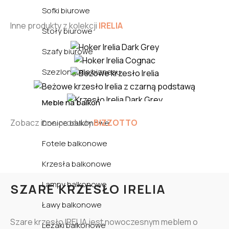
Sofki biurowe
Inne produkty z kolekcji
IRELIA
Stoły biurowe
Szafy biurowe
Szezlongi dla biznesu
Meble na balkon
Zobacz inne produkty
BIZZOTTO
Donice balkonowe
Fotele balkonowe
Krzesła balkonowe
Lampy balkonowe
SZARE KRZESŁO IRELIA
Ławy balkonowe
Szare krzesło IRELIA jest nowoczesnym meblem o
Leżaki balkonowe