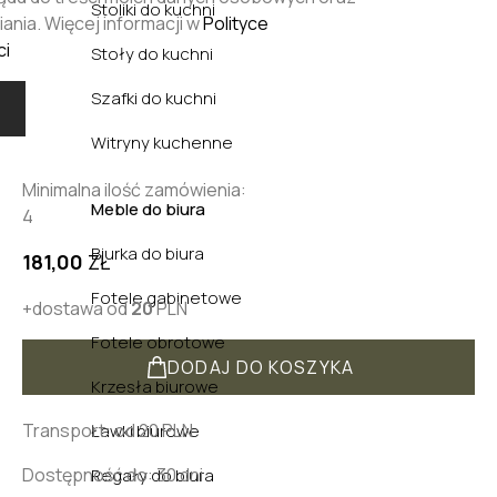
Stoliki do kuchni
ania. Więcej informacji w
Polityce
ci
Stoły do kuchni
Szafki do kuchni
Witryny kuchenne
Minimalna ilość zamówienia:
Meble do biura
4
Biurka do biura
181,00
ZŁ
Fotele gabinetowe
+dostawa od
20
PLN
Fotele obrotowe
DODAJ DO KOSZYKA
Krzesła biurowe
Transport: od 20 PLN
Ławki biurowe
Dostępność do: 30 dni
Regały do biura