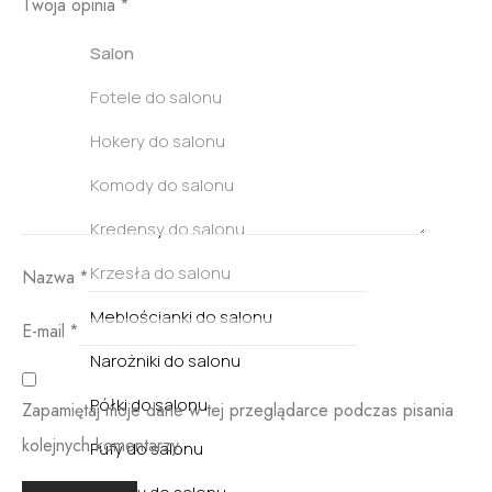
Twoja opinia
*
Salon
Fotele do salonu
Hokery do salonu
Komody do salonu
Kredensy do salonu
Krzesła do salonu
Nazwa
*
Meblościanki do salonu
E-mail
*
Narożniki do salonu
Półki do salonu
Zapamiętaj moje dane w tej przeglądarce podczas pisania
kolejnych komentarzy.
Pufy do salonu