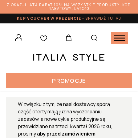
Z OKAZJI LATA RABAT 10% NA WSZYSTKIE PRODUKTY! KOD
RABATOWY: LATO10
KUP VOUCHER W PREZENCIE
-
SPRAWDŹ TUTAJ
PROMOCJE
W związku z tym, że nasi dostawcy sporą
część oferty mają już na wyczerpaniu
zapasów, a nowe cykle produkcyjne są
przewidziane na trzeci kwartał 2026 roku,
prosimy
aby przed zamówieniem