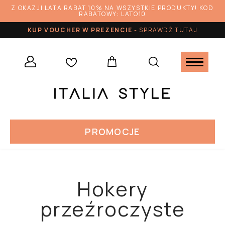
Z OKAZJI LATA RABAT 10% NA WSZYSTKIE PRODUKTY! KOD
RABATOWY: LATO10
KUP VOUCHER W PREZENCIE
-
SPRAWDŹ TUTAJ
PROMOCJE
Hokery
przeźroczyste