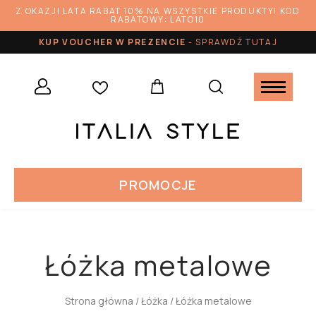
Z OKAZJI LATA RABAT 10% NA WSZYSTKIE PRODUKTY! KOD
RABATOWY: LATO10
KUP VOUCHER W PREZENCIE
-
SPRAWDŹ TUTAJ
PROMOCJE
Łóżka metalowe
Strona główna
/
Łóżka
/ Łóżka metalowe