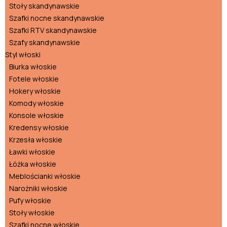
Stoły skandynawskie
Szafki nocne skandynawskie
Szafki RTV skandynawskie
Szafy skandynawskie
Styl włoski
Biurka włoskie
Fotele włoskie
Hokery włoskie
Komody włoskie
Konsole włoskie
Kredensy włoskie
Krzesła włoskie
Ławki włoskie
Łóżka włoskie
Meblościanki włoskie
Narożniki włoskie
Pufy włoskie
Stoły włoskie
Szafki nocne włoskie