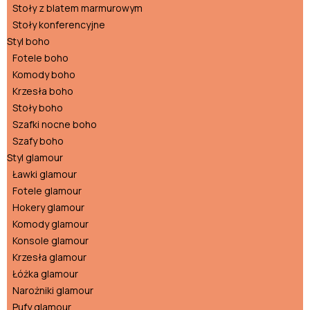
Stoły z blatem marmurowym
Stoły konferencyjne
Styl boho
Fotele boho
Komody boho
Krzesła boho
Stoły boho
Szafki nocne boho
Szafy boho
Styl glamour
Ławki glamour
Fotele glamour
Hokery glamour
Komody glamour
Konsole glamour
Krzesła glamour
Łóżka glamour
Narożniki glamour
Pufy glamour