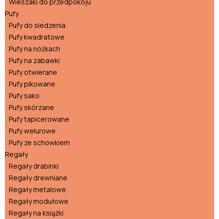
Wieszaki do przedpokoju
Pufy
Pufy do siedzenia
Pufy kwadratowe
Pufy na nóżkach
Pufy na zabawki
Pufy otwierane
Pufy pikowane
Pufy sako
Pufy skórzane
Pufy tapicerowane
Pufy welurowe
Pufy ze schowkiem
Regały
Regały drabinki
Regały drewniane
Regały metalowe
Regały modułowe
Regały na książki