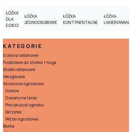
ŁÓŻKA
ŁÓŻKA
ŁÓŻKA
ŁÓŻKA
DLA
JEDNOOSOBOWE
KONTYNENTALNE
LAKIEROWANE
DZIECI
KATEGORIE
Krzesła rattanowe
Podstawa do stolika 1 noga
Stoliki rattanowe
Wezgłowia
Akcesoria ogrodowe
Donice
Dywany na taras
Piecyki pod ognisko
Skrzynie
Wózki ogrodowe
Biurka