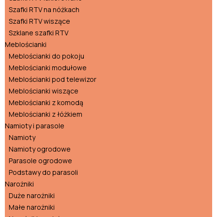
Szafki RTV na nóżkach
Szafki RTV wiszące
Szklane szafki RTV
Meblościanki
Meblościanki do pokoju
Meblościanki modułowe
Meblościanki pod telewizor
Meblościanki wiszące
Meblościanki z komodą
Meblościanki z łóżkiem
Namioty i parasole
Namioty
Namioty ogrodowe
Parasole ogrodowe
Podstawy do parasoli
Narożniki
Duże narożniki
Małe narożniki