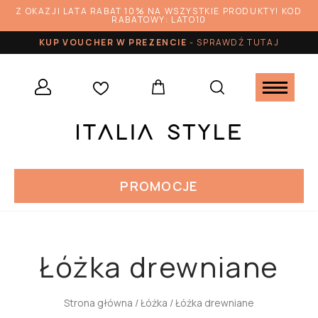
Z OKAZJI LATA RABAT 10% NA WSZYSTKIE PRODUKTY! KOD
RABATOWY: LATO10
KUP VOUCHER W PREZENCIE
-
SPRAWDŹ TUTAJ
PROMOCJE
Łóżka drewniane
Strona główna
/
Łóżka
/ Łóżka drewniane