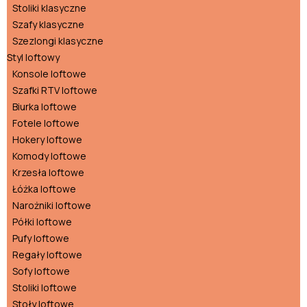
Stoliki klasyczne
Szafy klasyczne
Szezlongi klasyczne
Styl loftowy
Konsole loftowe
Szafki RTV loftowe
Biurka loftowe
Fotele loftowe
Hokery loftowe
Komody loftowe
Krzesła loftowe
Łóżka loftowe
Narożniki loftowe
Półki loftowe
Pufy loftowe
Regały loftowe
Sofy loftowe
Stoliki loftowe
Stoły loftowe