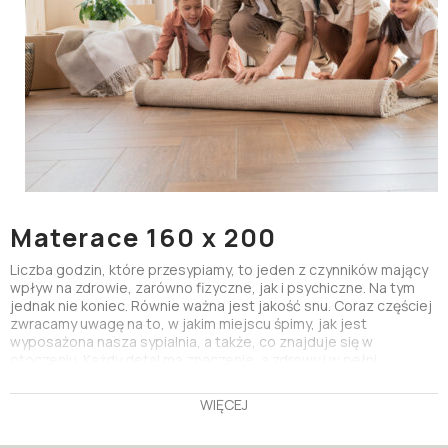
Materace 160 x 200
Liczba godzin, które przesypiamy, to jeden z czynników mający
wpływ na zdrowie, zarówno fizyczne, jak i psychiczne. Na tym
jednak nie koniec. Równie ważna jest jakość snu. Coraz częściej
zwracamy uwagę na to, w jakim miejscu śpimy, jak jest
wyposażona nasza sypialnia, a także, co znajduje się w
otoczeniu. Każdy detal ma znaczenie, a zdrowy i w pełni
jakościowy sen przynoszą nam nie tylko wymienione elementy,
ale i właściwie dobrany materac.
WIĘCEJ
Materace 160 x 200 – wygoda