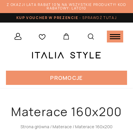
Z OKAZJI LATA RABAT 10% NA WSZYSTKIE PRODUKTY! KOD
RABATOWY: LATO10
KUP VOUCHER W PREZENCIE
-
SPRAWDŹ TUTAJ
PROMOCJE
Materace 160x200
Strona główna
/
Materace
/ Materace 160x200