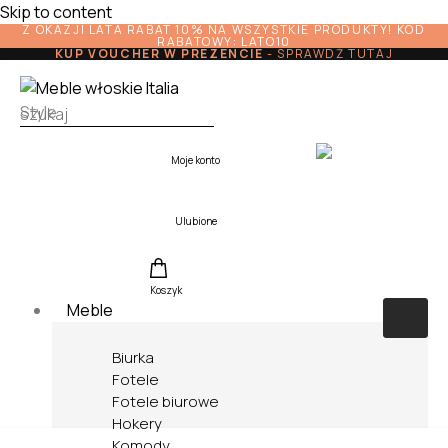
Skip to content
Z OKAZJI LATA RABAT 10% NA WSZYSTKIE PRODUKTY! KOD
RABATOWY: LATO10
KUP VOUCHER W PREZENCIE
-
SPRAWDŹ TUTAJ
Moje konto
Ulubione
Koszyk
Meble
Biurka
Fotele
Fotele biurowe
Hokery
Komody