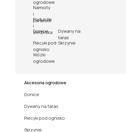
ogrodowe
Namioty
i
Poduszki
parasole
i
Donice
Dywany na
siedziska
taras
Piecyki pod
Skrzynie
ognisko
Wózki
ogrodowe
Akcesoria ogrodowe
Donice
Dywany na taras
Piecyki pod ognisko
Skrzynie