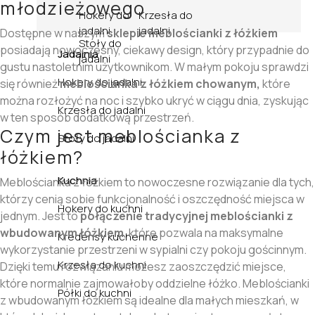
młodzieżowego
Hokery do
Krzesła do
jadalni
jadalni
Dostępne w naszym
sklepie meblościanki z łóżkiem
Stoły do
posiadają nowoczesny, ciekawy design, który przypadnie do
Jadalnia
jadalni
gustu nastoletnim użytkownikom. W małym pokoju sprawdzi
Hokery do jadalni
się również
meblościanka z łóżkiem chowanym,
które
można rozłożyć na noc i szybko ukryć w ciągu dnia, zyskując
Krzesła do jadalni
w ten sposób dodatkową przestrzeń.
Czym jest meblościanka z
Stoły do jadalni
łóżkiem?
Kuchnia
Meblościanka z łóżkiem to nowoczesne rozwiązanie dla tych,
którzy cenią sobie funkcjonalność i oszczędność miejsca w
Hokery do kuchni
jednym. Jest to
połączenie tradycyjnej meblościanki z
wbudowanym łóżkiem
, które pozwala na maksymalne
Kredensy kuchenne
wykorzystanie przestrzeni w sypialni czy pokoju gościnnym.
Krzesła do kuchni
Dzięki temu rozwiązaniu możesz zaoszczędzić miejsce,
które normalnie zajmowałoby oddzielne łóżko. Meblościanki
Półki do kuchni
z wbudowanym łóżkiem są idealne dla małych mieszkań, w