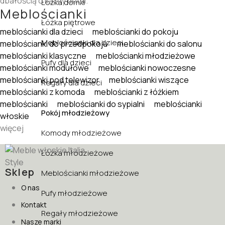
dbałością o każdy detal.
Łóżka domki
Meblościanki
Łóżka piętrowe
meblościanki dla dzieci
meblościanki do pokoju
Meblościanki dla dzieci
meblościanki do przedpokoju
meblościanki do salonu
meblościanki klasyczne
meblościanki młodzieżowe
Pufy dla dzieci
meblościanki modułowe
meblościanki nowoczesne
meblościanki pod telewizor
meblościanki wiszące
Regały dla dzieci
meblościanki z komoda
meblościanki z łóżkiem
meblościanki
meblościanki do sypialni
meblościanki
Pokój młodzieżowy
włoskie
więcej
Komody młodzieżowe
Łóżka młodzieżowe
Sklep
Meblościanki młodzieżowe
O nas
Pufy młodzieżowe
Kontakt
Regały młodzieżowe
Nasze marki