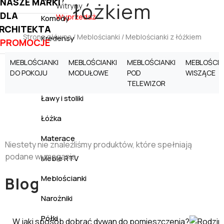
NASZE MARKI
łóżkiem
Witryny
DLA
Wyprzedaż
Komody
RCHITEKTA
Strona główna
/
Meblościanki
/ Meblościanki z łóżkiem
Kredensy
PROMOCJE
Krzesła
MEBLOŚCIANKI
MEBLOŚCIANKI
MEBLOŚCIANKI
MEBLOŚCIA
DO POKOJU
MODUŁOWE
POD
WISZĄCE
Ławki
TELEWIZOR
Ławy i stoliki
Łóżka
Materace
Niestety nie znaleźliśmy produktów, które spełniają
podane wymagania.
Meble RTV
Meblościanki
Blog
Narożniki
Półki
W jaki sposób dobrać dywan do pomieszczenia?