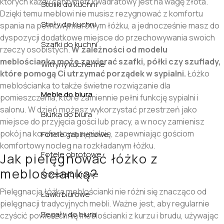
których każdy centymetr kwadratowy jest na wagę złota.
Stoliki do kuchni
Dzięki temu meblowi nie musisz rezygnować z komfortu
Stoły do kuchni
spania na pełnowymiarowym łóżku, a jednocześnie masz do
dyspozycji dodatkowe miejsce do przechowywania swoich
Szafki do kuchni
rzeczy osobistych.
W zależności od modelu
meblościanka może zawierać szafki, półki czy szuflady,
Witryny kuchenne
które pomogą Ci utrzymać porządek w sypialni.
Łóżko
meblościanka to także świetne rozwiązanie dla
Meble do biura
pomieszczenia, które zamiennie pełni funkcję sypialni i
salonu. W dzień możesz wykorzystać przestrzeń jako
Biurka do biura
miejsce do przyjęcia gości lub pracy, a w nocy zamienisz
pokój na komfortową sypialnię, zapewniając gościom
Fotele gabinetowe
komfortowy nocleg na rozkładanym łóżku.
Fotele obrotowe
Jak pielęgnować łóżko z
meblościanką?
Krzesła biurowe
Pielęgnacja łóżka meblościanki nie różni się znacząco od
Ławki biurowe
pielęgnacji tradycyjnych mebli. Ważne jest, aby regularnie
Regały do biura
czyścić powierzchnię meblościanki z kurzu i brudu, używając