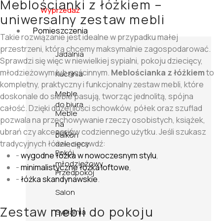
Meblościanki z łóżkiem –
Wyprzedaż
uniwersalny zestaw mebli
Pomieszczenia
Takie rozwiązanie jest idealne w przypadku małej
przestrzeni, którą chcemy maksymalnie zagospodarować.
Jadalnia
Sprawdzi się więc w niewielkiej sypialni, pokoju dziecięcy,
młodzieżowym lub gościnnym.
Meblościanka z łóżkiem
to
Kuchnia
kompletny, praktyczny i funkcjonalny zestaw mebli, które
Meble
doskonale do siebie pasują, tworząc jednolitą, spójna
do biura
całość. Dzięki dużej ilości schowków, półek oraz szuflad
Meble
pozwala na przechowywanie rzeczy osobistych, książek,
na
ubrań czy akcesoriów codziennego użytku. Jeśli szukasz
Pokój
balkon
tradycyjnych łóżek, sprawdź:
dziecięcy
Pokój
-
wygodne łóżka w nowoczesnym stylu
,
młodzieżowy
-
minimalistyczne łóżka loftowe
,
Przedpokój
-
łóżka skandynawskie
.
Salon
Zestaw mebli do pokoju
Sypialnia