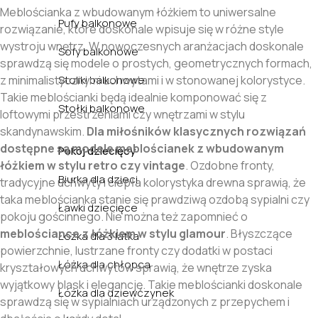
Meblościanka z wbudowanym łóżkiem to uniwersalne
Pufy balkonowe
rozwiązanie, które doskonale wpisuje się w różne style
wystroju wnętrz. W nowoczesnych aranżacjach doskonale
Sofy balkonowe
sprawdzą się modele o prostych, geometrycznych formach,
z minimalistycznymi uchwytami i w stonowanej kolorystyce.
Stoliki balkonowe
Takie meblościanki będą idealnie komponować się z
Stołki balkonowe
loftowymi przestrzeniami czy wnętrzami w stylu
skandynawskim.
Dla miłośników klasycznych rozwiązań
dostępne są modele meblościanek z wbudowanym
Pokój dziecięcy
łóżkiem w stylu retro czy vintage
. Ozdobne fronty,
Biurka dla dzieci
tradycyjne uchwyty i ciepła kolorystyka drewna sprawią, że
taka meblościanka stanie się prawdziwą ozdobą sypialni czy
Ławki dziecięce
pokoju gościnnego. Nie można też zapomnieć o
meblościance z łóżkiem w stylu glamour
. Błyszczące
Łóżka dla 3 latka
powierzchnie, lustrzane fronty czy dodatki w postaci
Łóżka dla chłopca
kryształowych uchwytów sprawią, że wnętrze zyska
wyjątkowy blask i elegancję. Takie meblościanki doskonale
Łóżka dla dziewczynek
sprawdzą się w sypialniach urządzonych z przepychem i