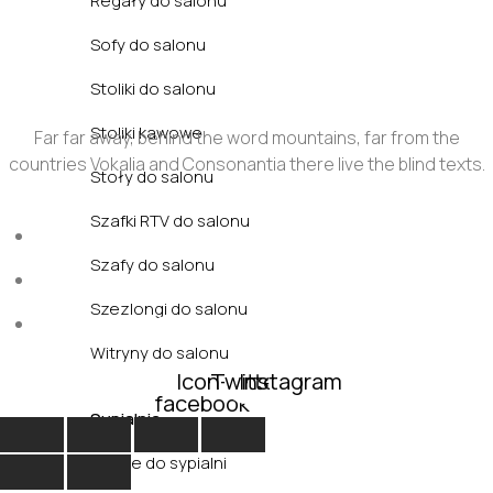
Regały do salonu
Sofy do salonu
Stoliki do salonu
Stoliki kawowe
Far far away, behind the word mountains, far from the
countries Vokalia and Consonantia there live the blind texts.
Stoły do salonu
Szafki RTV do salonu
Sun - Sat : 9:00 AM - 17:00 PM
Szafy do salonu
funiture@domain.com
Szezlongi do salonu
(+62)81 32 539 780
Witryny do salonu
Icon-
Twitter
Instagram
facebook
Sypialnia
Fotele do sypialni