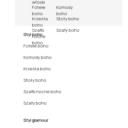
włoski
Fotele
Komody
boho
boho
Krzesła
Stoły boho
boho
Szafki
Szafy boho
Styl boho
nocne
boho
Fotele boho
Komody boho
Krzesła boho
Stoły boho
Szafki nocne boho
Szafy boho
Styl glamour