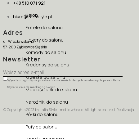
+48 510 071 921
Salon
biuro@italiastyle.pl
Fotele do salonu
Adres
Hokery do salonu
ul. Wrocławska 42
57-200 Ząbkowice Śląskie
Komody do salonu
Newsletter
Kredensy do salonu
Krzesła do salonu
Wyrażam zgodę na przetwarzanie moich danych osobowych przez Italia
Style w celach marketingowych.
Meblościanki do salonu
Narożniki do salonu
© Copyrights 2023 by Italia Style – meble włoskie. All rights reserved. Realizacja
Półki do salonu
Pufy do salonu