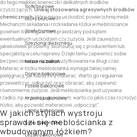
do tego miękkiej ściereczki i delikatnych środków
Sofki biurowe
czyszczących.
Unikaj stosowania agresywnych środków
chemicznych
, które mogą uszkodzić powierzchnię mebli.
Stoły biurowe
Mechanizm składania i rozkładania łóżka w meblościance
Szafy biurowe
powinien być regularnie sprawdzany pod kątem
ewentualnych uszkodzeń czy zużycia. Jeśli zauważysz
Szezlongi dla biznesu
jakiekolwiek problemy, skonsultuj się z producentem lub
specjalistą w celu naprawy. Dzięki temu zapewnisz sobie
bezpieczeństwo i komfort użytkowania na długi czas.
Meble na balkon
Materac w łóżku meblościanka wymaga takiej samej
Donice balkonowe
pielęgnacji, jak każdy inny materac. Warto go regularnie
przewietrzyć, odkurzyć oraz obracać, aby zapewnić
Fotele balkonowe
równomierne zużycie. Jeśli meblościanka jest używana
rzadko, np. w pokoju gościnnym, warto co jakiś czas rozłożyć
Krzesła balkonowe
łóżko, aby pozwolić materacowi „odpocząć".
Lampy balkonowe
W jakich stylach wystroju
sprawdzi się meblościanka z
Ławy balkonowe
wbudowanym łóżkiem?
Leżaki balkonowe