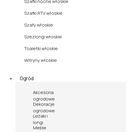
Szafki nocne włoskie
Szafki RTV włoskie
Szafy włoskie
Szezlongi włoskie
Toaletki włoskie
Witryny włoskie
Ogród
Akcesoria
ogrodowe
Dekoracje
ogrodowe
Leżaki i
longi
Meble