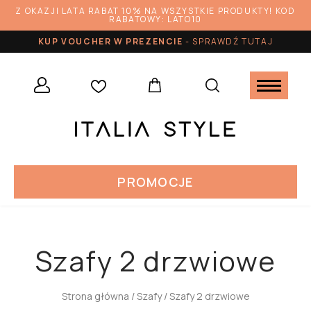
Z OKAZJI LATA RABAT 10% NA WSZYSTKIE PRODUKTY! KOD
RABATOWY: LATO10
KUP VOUCHER W PREZENCIE
-
SPRAWDŹ TUTAJ
PROMOCJE
Szafy 2 drzwiowe
Strona główna
/
Szafy
/ Szafy 2 drzwiowe