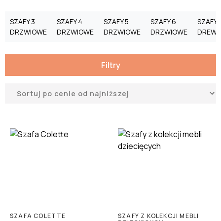
SZAFY 3
SZAFY 4
SZAFY 5
SZAFY 6
SZAFY
DRZWIOWE
DRZWIOWE
DRZWIOWE
DRZWIOWE
DREWN
Filtry
SZAFA COLETTE
SZAFY Z KOLEKCJI MEBLI