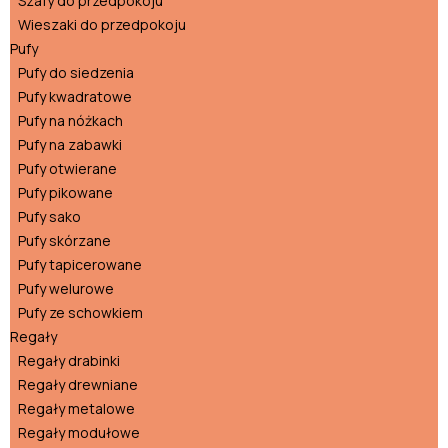
Szafy do przedpokoju
Wieszaki do przedpokoju
Pufy
Pufy do siedzenia
Pufy kwadratowe
Pufy na nóżkach
Pufy na zabawki
Pufy otwierane
Pufy pikowane
Pufy sako
Pufy skórzane
Pufy tapicerowane
Pufy welurowe
Pufy ze schowkiem
Regały
Regały drabinki
Regały drewniane
Regały metalowe
Regały modułowe