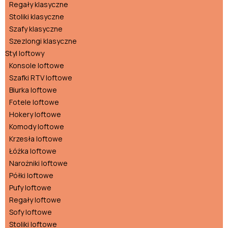
Regały klasyczne
Stoliki klasyczne
Szafy klasyczne
Szezlongi klasyczne
Styl loftowy
Konsole loftowe
Szafki RTV loftowe
Biurka loftowe
Fotele loftowe
Hokery loftowe
Komody loftowe
Krzesła loftowe
Łóżka loftowe
Narożniki loftowe
Półki loftowe
Pufy loftowe
Regały loftowe
Sofy loftowe
Stoliki loftowe