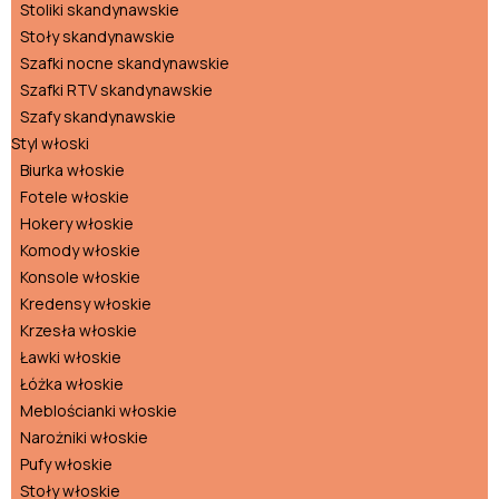
Stoliki skandynawskie
Stoły skandynawskie
Szafki nocne skandynawskie
Szafki RTV skandynawskie
Szafy skandynawskie
Styl włoski
Biurka włoskie
Fotele włoskie
Hokery włoskie
Komody włoskie
Konsole włoskie
Kredensy włoskie
Krzesła włoskie
Ławki włoskie
Łóżka włoskie
Meblościanki włoskie
Narożniki włoskie
Pufy włoskie
Stoły włoskie