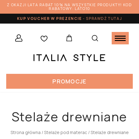
Z OKAZJI LATA RABAT 10% NA WSZYSTKIE PRODUKTY! KOD
RABATOWY: LATO10
KUP VOUCHER W PREZENCIE
-
SPRAWDŹ TUTAJ
PROMOCJE
Stelaże drewniane
Strona główna
/
Stelaże pod materac
/ Stelaże drewniane