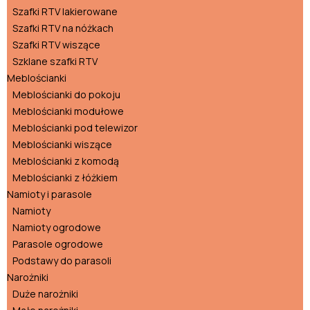
Szafki RTV lakierowane
Szafki RTV na nóżkach
Szafki RTV wiszące
Szklane szafki RTV
Meblościanki
Meblościanki do pokoju
Meblościanki modułowe
Meblościanki pod telewizor
Meblościanki wiszące
Meblościanki z komodą
Meblościanki z łóżkiem
Namioty i parasole
Namioty
Namioty ogrodowe
Parasole ogrodowe
Podstawy do parasoli
Narożniki
Duże narożniki