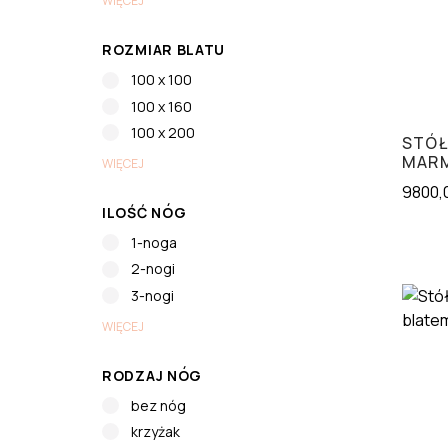
WIĘCEJ
ROZMIAR BLATU
100 x 100
100 x 160
100 x 200
STÓŁ
MAR
WIĘCEJ
9800,
ILOŚĆ NÓG
1-noga
2-nogi
3-nogi
WIĘCEJ
RODZAJ NÓG
bez nóg
krzyżak