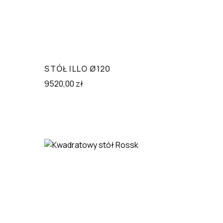
STÓŁ ILLO Ø120
M
9520,00
zł