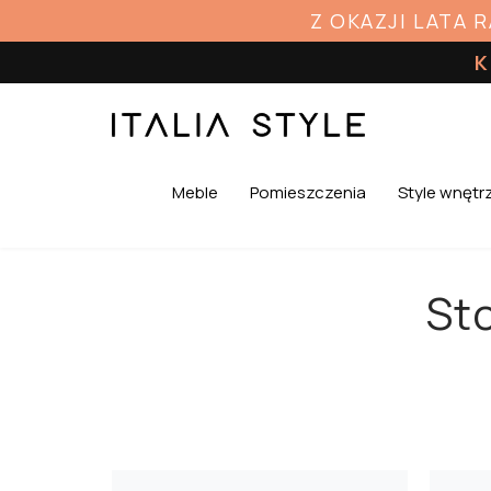
Z OKAZJI LATA 
K
Meble
Pomieszczenia
Style wnętr
St