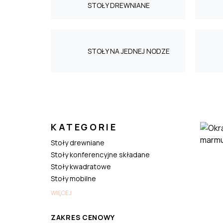
STOŁY DREWNIANE
STOŁY NA JEDNEJ NODZE
KATEGORIE
Stoły drewniane
Stoły konferencyjne składane
Stoły kwadratowe
Stoły mobilne
WIĘCEJ
ZAKRES CENOWY