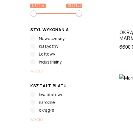
6 600 zł
23 495 zł
STYL WYKONANIA
OKRĄ
MAR
Nowoczesny
Klasyczny
6600,
Loftowy
Industrialny
WIĘCEJ
KSZTAŁT BLATU
kwadratowe
narożne
okrągłe
WIĘCEJ