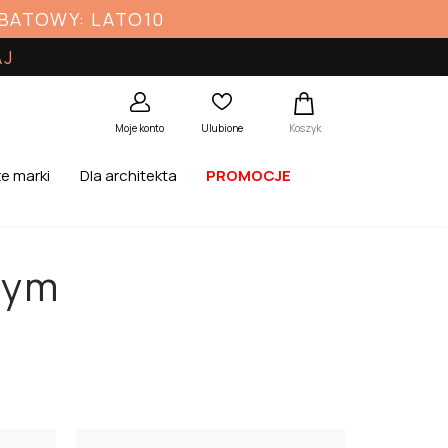
ABATOWY: LATO10
AJ
Koszyk
Moje konto
Ulubione
e marki
Dla architekta
PROMOCJE
wym