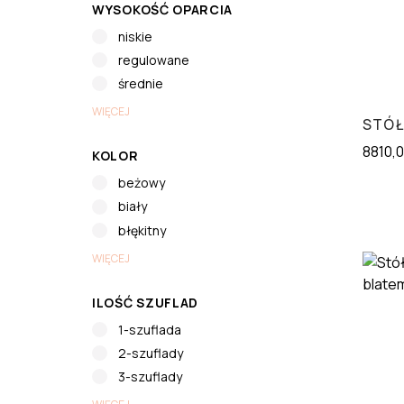
WYSOKOŚĆ OPARCIA
niskie
regulowane
średnie
WIĘCEJ
STÓŁ
8810,
KOLOR
beżowy
biały
błękitny
WIĘCEJ
ILOŚĆ SZUFLAD
1-szuflada
2-szuflady
3-szuflady