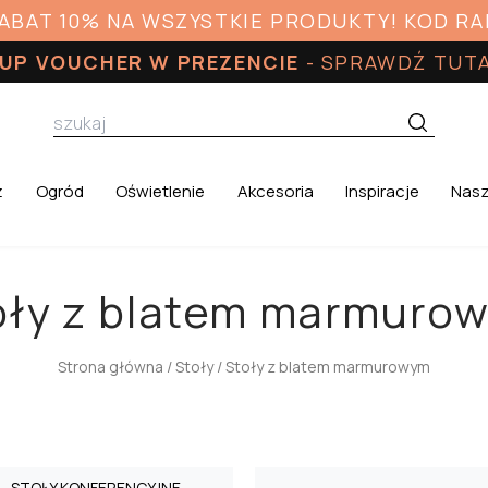
RABAT 10% NA WSZYSTKIE PRODUKTY! KOD R
UP VOUCHER W PREZENCIE
-
SPRAWDŹ TUT
z
Ogród
Oświetlenie
Akcesoria
Inspiracje
Nasz
oły z blatem marmuro
Strona główna
/
Stoły
/ Stoły z blatem marmurowym
STOŁY KONFERENCYJNE