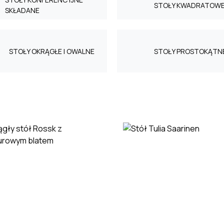
STOŁY KWADRATOW
SKŁADANE
STOŁY OKRĄGŁE I OWALNE
STOŁY PROSTOKĄTN