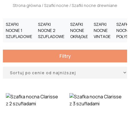
Strona główna
/
Szafki nocne
/ Szafki nocne drewniane
SZAFKI
SZAFKI
SZAFKI
SZAFKI
SZAFKI
NOCNE 1
NOCNE 2
NOCNE
NOCNE
NOCNE
SZUFLADOWE
SZUFLADOWE
OKRĄGŁE
VINTAGE
POŁYS
Filtry