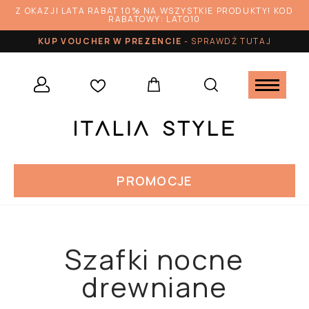
Z OKAZJI LATA RABAT 10% NA WSZYSTKIE PRODUKTY! KOD
RABATOWY: LATO10
KUP VOUCHER W PREZENCIE
-
SPRAWDŹ TUTAJ
PROMOCJE
Szafki nocne
drewniane