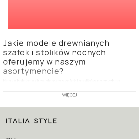
Jakie modele drewnianych
szafek i stolików nocnych
oferujemy w naszym
asortymencie?
Nasza kolekcja drewnianych szafek i stolików nocnych to
esencja naturalnego piękna i funkcjonalności. Oferujemy szeroki
wybór modeli, które doskonale wpasują się w różnorodne style
WIĘCEJ
wnętrz – od klasycznych, przez rustykalne, aż po nowoczesne.
Każdy produkt został starannie zaprojektowany, by spełniać
oczekiwania nawet najbardziej wymagających klientów. Drewno,
jako główny materiał, gwarantuje trwałość i unikalny wygląd
każdej szafki czy stolika. W naszej ofercie znajdziesz zarówno
modele o prostych, minimalistycznych formach, jak i te bogato
zdobione, które staną się prawdziwą ozdobą sypialni. Nie
zapominajmy o funkcjonalności. Nasze szafki i stoliki nocne,