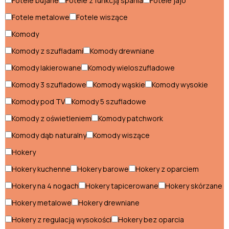
Fotele bujane
Fotele z funkcją spania
Fotele jajo
Wyprzedaż
Fotele metalowe
Fotele wiszące
Pomieszczenia
Komody
Komody z szufladami
Komody drewniane
Jadalnia
Komody lakierowane
Komody wieloszufladowe
Kuchnia
Komody 3 szufladowe
Komody wąskie
Komody wysokie
Meble
Komody pod TV
Komody 5 szufladowe
do biura
Meble
Komody z oświetleniem
Komody patchwork
na
Komody dąb naturalny
Komody wiszące
Pokój
balkon
dziecięcy
Hokery
Pokój
Hokery kuchenne
Hokery barowe
Hokery z oparciem
młodzieżowy
Przedpokój
Hokery na 4 nogach
Hokery tapicerowane
Hokery skórzane
Salon
Hokery metalowe
Hokery drewniane
Sypialnia
Hokery z regulacją wysokości
Hokery bez oparcia