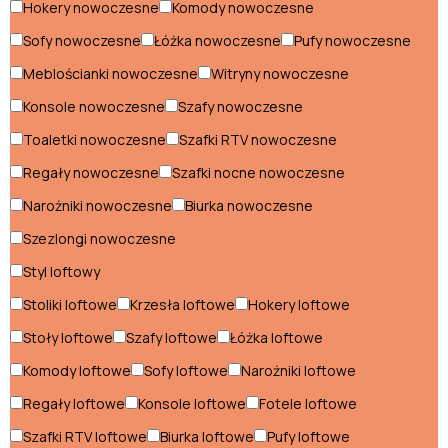
Hokery nowoczesne
Komody nowoczesne
Krzesła loftowe
Sofy nowoczesne
Łóżka nowoczesne
Pufy nowoczesne
Łóżka loftowe
Meblościanki nowoczesne
Witryny nowoczesne
Konsole nowoczesne
Szafy nowoczesne
Narożniki loftowe
Toaletki nowoczesne
Szafki RTV nowoczesne
Półki loftowe
Regały nowoczesne
Szafki nocne nowoczesne
Pufy loftowe
Narożniki nowoczesne
Biurka nowoczesne
Regały loftowe
Szezlongi nowoczesne
Styl loftowy
Sofy loftowe
Stoliki loftowe
Krzesła loftowe
Hokery loftowe
Stoliki loftowe
Stoły loftowe
Szafy loftowe
Łóżka loftowe
Stoły loftowe
Komody loftowe
Sofy loftowe
Narożniki loftowe
Szafki nocne loftowe
Regały loftowe
Konsole loftowe
Fotele loftowe
Szafki RTV loftowe
Szafki RTV loftowe
Biurka loftowe
Pufy loftowe