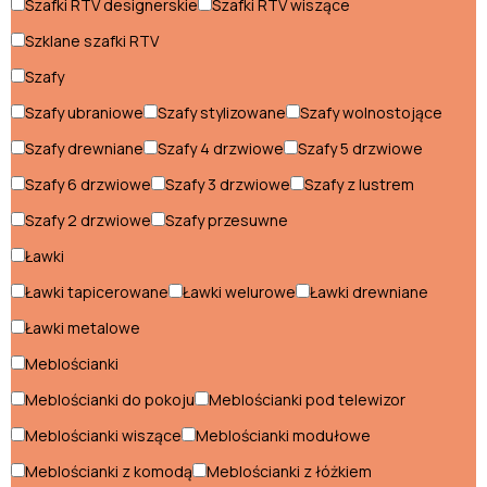
Łóżka domki
Szafki RTV designerskie
Szafki RTV wiszące
Szklane szafki RTV
Łóżka piętrowe
Szafy
Meblościanki dla dzieci
Szafy ubraniowe
Szafy stylizowane
Szafy wolnostojące
Pufy dla dzieci
Szafy drewniane
Szafy 4 drzwiowe
Szafy 5 drzwiowe
Regały dla dzieci
Szafy 6 drzwiowe
Szafy 3 drzwiowe
Szafy z lustrem
Szafy 2 drzwiowe
Szafy przesuwne
Pokój młodzieżowy
Ławki
Komody młodzieżowe
Ławki tapicerowane
Ławki welurowe
Ławki drewniane
Ławki metalowe
Łóżka młodzieżowe
Meblościanki
Meblościanki młodzieżowe
Meblościanki do pokoju
Meblościanki pod telewizor
Pufy młodzieżowe
Meblościanki wiszące
Meblościanki modułowe
Regały młodzieżowe
Meblościanki z komodą
Meblościanki z łóżkiem