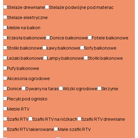
Stelaże drewniane
Stelaże podwójne pod materac
Pufy balkonowe
Stelaże elektryczne
Sofy balkonowe
Meble na balkon
Stoliki balkonowe
Krzesła balkonowe
Donice balkonowe
Fotele balkonowe
Stołki balkonowe
Stoliki balkonowe
Ławy balkonowe
Sofy balkonowe
Leżaki balkonowe
Lampy balkonowe
Stołki balkonowe
Pokój dziecięcy
Pufy balkonowe
Biurka dla dzieci
Akcesoria ogrodowe
Donice
Dywany na taras
Wózki ogrodowe
Skrzynie
Ławki dziecięce
Piecyki pod ognisko
Łóżka dla 3 latka
Meble RTV
Łóżka dla chłopca
Szafki RTV
Szafki RTV na nóżkach
Szafki RTV drewniane
Łóżka dla dziewczynek
Szafki RTV lakierowane
Małe szafki RTV