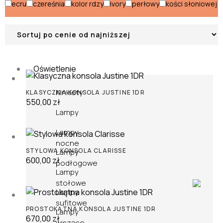
ecru
czereśnia
kolor rdzy
ivory
perłowy
kości słoniowej
Podstawy do parasoli
Poduszki i siedziska
Oświetlenie
Kinkiety
KLASYCZNA KONSOLA JUSTINE 1DR
550,00
zł
Lampy
Lampy
nocne
STYLOWA KONSOLA CLARISSE
Lampy
600,00
zł
podłogowe
Lampy
stołowe
Lampy
sufitowe
PROSTOKĄTNA KONSOLA JUSTINE 1DR
Lampy
670,00
zł
wiszące