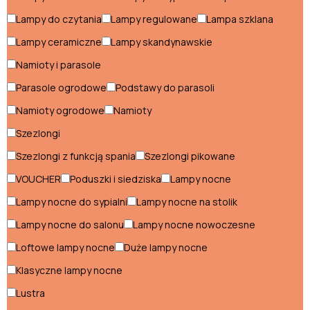
Komody do sypialni
Lampy do czytania
Lampy regulowane
Lampa szklana
Konsole do sypialni
Lampy ceramiczne
Lampy skandynawskie
Krzesła do sypialni
Namioty i parasole
Parasole ogrodowe
Podstawy do parasoli
Ławki do sypialni
Namioty ogrodowe
Namioty
Łożka do sypialni
Szezlongi
Materace do sypialni
Szezlongi z funkcją spania
Szezlongi pikowane
Meblościanki do sypialni
VOUCHER
Poduszki i siedziska
Lampy nocne
Lampy nocne do sypialni
Lampy nocne na stolik
Półki do sypialni
Lampy nocne do salonu
Lampy nocne nowoczesne
Regały do sypialni
Loftowe lampy nocne
Duże lampy nocne
Stoliki do sypialni
Klasyczne lampy nocne
Szafki nocne do sypialni
Lustra