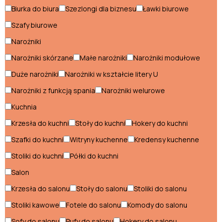
Stoliki glamour
Biurka do biura
Szezlongi dla biznesu
Ławki biurowe
Stoły glamour
Szafy biurowe
Narożniki
Szafki nocne glamour
Narożniki skórzane
Małe narożniki
Narożniki modułowe
Szafki RTV glamour
Duże narożniki
Narożniki w kształcie litery U
Narożniki z funkcją spania
Narożniki welurowe
Styl industrialny
Kuchnia
Biurka industrialne
Krzesła do kuchni
Stoły do kuchni
Hokery do kuchni
Fotele industrialne
Szafki do kuchni
Witryny kuchenne
Kredensy kuchenne
Hokery industrialne
Stoliki do kuchni
Półki do kuchni
Komody industrialne
Salon
Krzesła do salonu
Stoły do salonu
Stoliki do salonu
Konsole industrialne
Stoliki kawowe
Fotele do salonu
Komody do salonu
Krzesła industrialne
Sofy do salonu
Pufy do salonu
Hokery do salonu