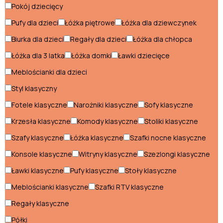
Pokój dziecięcy
Konsole klasyczne
Pufy dla dzieci
Łóżka piętrowe
Łóżka dla dziewczynek
Krzesła klasyczne
Biurka dla dzieci
Regały dla dzieci
Łóżka dla chłopca
Ławki klasyczne
Łóżka dla 3 latka
Łóżka domki
Ławki dziecięce
Meblościanki dla dzieci
Łóżka klasyczne
Styl klasyczny
Meblościanki klasyczne
Fotele klasyczne
Narożniki klasyczne
Sofy klasyczne
Narożniki klasyczne
Krzesła klasyczne
Komody klasyczne
Stoliki klasyczne
Pufy klasyczne
Szafy klasyczne
Łóżka klasyczne
Szafki nocne klasyczne
Regały klasyczne
Konsole klasyczne
Witryny klasyczne
Szezlongi klasyczne
Ławki klasyczne
Pufy klasyczne
Stoły klasyczne
Sofy klasyczne
Meblościanki klasyczne
Szafki RTV klasyczne
Stoliki klasyczne
Regały klasyczne
Stoły klasyczne
Półki