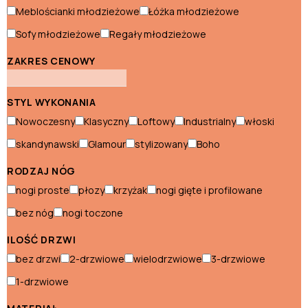
Meblościanki młodzieżowe
Łóżka młodzieżowe
Witryny nowoczesne
Sofy młodzieżowe
Regały młodzieżowe
Styl skandynawski
ZAKRES CENOWY
Biurka skandynawskie
STYL WYKONANIA
Fotele skandynawskie
Nowoczesny
Klasyczny
Loftowy
Industrialny
włoski
Hokery skandynawskie
skandynawski
Glamour
stylizowany
Boho
Komody skandynawskie
RODZAJ NÓG
nogi proste
płozy
krzyżak
nogi gięte i profilowane
Konsole skandynawskie
bez nóg
nogi toczone
Krzesła skandynawskie
ILOŚĆ DRZWI
Łóżka skandynawskie
bez drzwi
2-drzwiowe
wielodrzwiowe
3-drzwiowe
Narożniki skandynawskie
1-drzwiowe