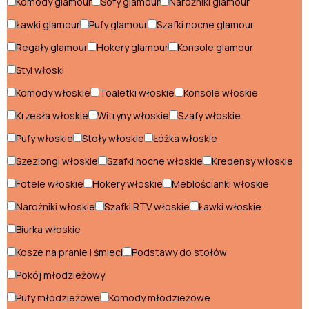
Komody glamour
Sofy glamour
Narożniki glamour
Ławki glamour
Pufy glamour
Szafki nocne glamour
Narożniki nowoczesne
Regały glamour
Hokery glamour
Konsole glamour
Pufy nowoczesne
Styl włoski
Regały nowoczesne
Komody włoskie
Toaletki włoskie
Konsole włoskie
Sofy nowoczesne
Krzesła włoskie
Witryny włoskie
Szafy włoskie
Stoliki nowoczesne
Pufy włoskie
Stoły włoskie
Łóżka włoskie
Szezlongi włoskie
Szafki nocne włoskie
Kredensy włoskie
Stoły nowoczesne
Fotele włoskie
Hokery włoskie
Meblościanki włoskie
Szafki nocne nowoczesne
Narożniki włoskie
Szafki RTV włoskie
Ławki włoskie
Szafki RTV nowoczesne
Biurka włoskie
Szafy nowoczesne
Kosze na pranie i śmieci
Podstawy do stołów
Szezlongi nowoczesne
Pokój młodzieżowy
Pufy młodzieżowe
Komody młodzieżowe
Toaletki nowoczesne