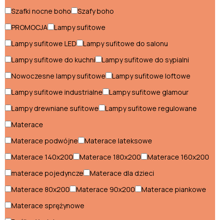
włoski
Szafki nocne boho
Szafy boho
Fotele
Komody
boho
boho
PROMOCJA
Lampy sufitowe
Krzesła
Stoły boho
boho
Lampy sufitowe LED
Lampy sufitowe do salonu
Szafki
Szafy boho
Styl boho
Lampy sufitowe do kuchni
Lampy sufitowe do sypialni
nocne
boho
Nowoczesne lampy sufitowe
Lampy sufitowe loftowe
Fotele boho
Lampy sufitowe industrialne
Lampy sufitowe glamour
Komody boho
Lampy drewniane sufitowe
Lampy sufitowe regulowane
Krzesła boho
Materace
Stoły boho
Materace podwójne
Materace lateksowe
Materace 140x200
Materace 180x200
Materace 160x200
Szafki nocne boho
materace pojedyncze
Materace dla dzieci
Szafy boho
Materace 80x200
Materace 90x200
Materace piankowe
Materace sprężynowe
Styl glamour