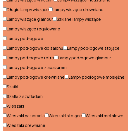
Długie lampy wiszące
Lampy wiszące drewniane
Salon
Lampy wiszące glamour
Szklane lampy wiszące
Fotele do salonu
Lampy wiszące regulowane
Hokery do salonu
Lampy podłogowe
Lampy podłogowe do salonu
Lampy podłogowe stojące
Komody do salonu
Lampy podłogowe retro
Lampy podłogowe glamour
Kredensy do salonu
Lampy podłogowe z abażurem
Krzesła do salonu
Lampy podłogowe drewniane
Lampy podłogowe mosiężne
Meblościanki do salonu
Szafki
Narożniki do salonu
Szafki z szufladami
Wieszaki
Półki do salonu
Wieszaki na ubrania
Wieszaki stojące
Wieszaki metalowe
Pufy do salonu
Wieszaki drewniane