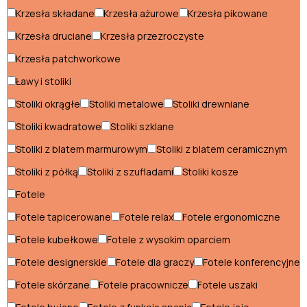
Krzesła składane
Krzesła ażurowe
Krzesła pikowane
Pufy
Krzesła druciane
Krzesła przezroczyste
Regały
Krzesła patchworkowe
Sofy
Ławy i stoliki
Stelaże pod materac
Stoliki okrągłe
Stoliki metalowe
Stoliki drewniane
Stoliki kwadratowe
Stoliki szklane
Stoły
Stoliki z blatem marmurowym
Stoliki z blatem ceramicznym
Szafki nocne
Stoliki z półką
Stoliki z szufladami
Stoliki kosze
Szafy
Fotele
Szezlongi
Fotele tapicerowane
Fotele relax
Fotele ergonomiczne
Toaletki i konsole
Fotele kubełkowe
Fotele z wysokim oparciem
Fotele designerskie
Fotele dla graczy
Fotele konferencyjne
Wieszaki
Fotele skórzane
Fotele pracownicze
Fotele uszaki
Witryny