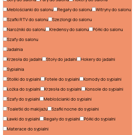
Łóżka industrialne
Meblościanki do salonu
Regały do salonu
Witryny do salonu
Półki industrialne
Szafki RTV do salonu
Szezlongi do salonu
Regały industrialne
Narożniki do salonu
Kredensy do salonu
Półki do salonu
Szafy do salonu
Sofy industrialne
Jadalnia
Stoliki industrialne
Krzesła do jadalni
Stoły do jadalni
Hokery do jadalni
Stoły industrialne
Sypialnia
Szafki nocne industrialne
Stoliki do sypialni
Fotele do sypialni
Komody do sypialni
Łożka do sypialni
Krzesła do sypialni
Konsole do sypialni
Szafki RTV industrialne
Szafy do sypialni
Meblościanki do sypialni
Styl klasyczny
Toaletki do makijażu
Szafki nocne do sypialni
Ławki do sypialni
Regały do sypialni
Półki do sypialni
Fotele klasyczne
Materace do sypialni
Komody klasyczne