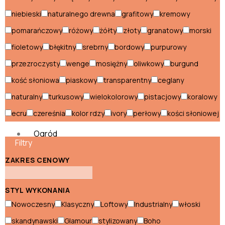
Szafki nocne włoskie
niebieski
naturalnego drewna
grafitowy
kremowy
Szafki RTV włoskie
pomarańczowy
różowy
żółty
złoty
granatowy
morski
Szafy włoskie
fioletowy
błękitny
srebrny
bordowy
purpurowy
Szezlongi włoskie
przezroczysty
wenge
mosiężny
oliwkowy
burgund
kość słoniowa
piaskowy
transparentny
ceglany
Toaletki włoskie
naturalny
turkusowy
wielokolorowy
pistacjowy
koralowy
Witryny włoskie
ecru
czereśnia
kolor rdzy
ivory
perłowy
kości słoniowej
Ogród
Filtry
Akcesoria
ZAKRES CENOWY
ogrodowe
Dekoracje
ogrodowe
STYL WYKONANIA
Leżaki i
Nowoczesny
Klasyczny
Loftowy
Industrialny
włoski
longi
Meble
skandynawski
Glamour
stylizowany
Boho