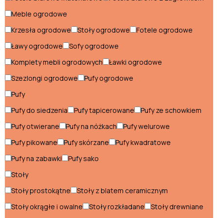
Stoliki do kuchni
Meble ogrodowe
Stoły do kuchni
Krzesła ogrodowe
Stoły ogrodowe
Fotele ogrodowe
Szafki do kuchni
Ławy ogrodowe
Sofy ogrodowe
Komplety mebli ogrodowych
Ławki ogrodowe
Witryny kuchenne
Szezlongi ogrodowe
Pufy ogrodowe
Meble do biura
Pufy
Pufy do siedzenia
Pufy tapicerowane
Pufy ze schowkiem
Biurka do biura
Pufy otwierane
Pufy na nóżkach
Pufy welurowe
Fotele gabinetowe
Pufy pikowane
Pufy skórzane
Pufy kwadratowe
Fotele obrotowe
Pufy na zabawki
Pufy sako
Krzesła biurowe
Stoły
Ławki biurowe
Stoły prostokątne
Stoły z blatem ceramicznym
Stoły okrągłe i owalne
Stoły rozkładane
Stoły drewniane
Regały do biura