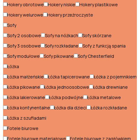
Hokery obrotowe
Hokery niskie
Hokery plastikowe
Hokery do
Krzesła do
jadalni
jadalni
Hokery welurowe
Hokery przeźroczyste
Stoły do
Jadalnia
Sofy
jadalni
Sofy 2 osobowe
Sofy na nóżkach
Sofy skórzane
Hokery do jadalni
Sofy 3 osobowe
Sofy rozkładane
Sofy z funkcją spania
Krzesła do jadalni
Sofy modułowe
Sofy pikowane
Sofy Chesterfield
Stoły do jadalni
Łóżka
Łóżka małżeńskie
Łóżka tapicerowane
Łóżka z pojemnikiem
Kuchnia
Łóżka pikowane
Łóżka jednoosobowe
Łóżka drewniane
Hokery do kuchni
Łóżka lakierowane
Łóżka podwójne
Łóżka metalowe
Kredensy kuchenne
Łóżka kontynentalne
Łóżka dla dzieci
Łóżka rozkładane
Krzesła do kuchni
Łóżka z szufladami
Fotele biurowe
Półki do kuchni
Fotele biurowe materiałowe
Fotele biurowe z zagłówkiem