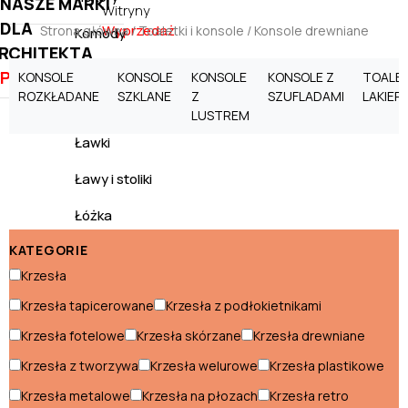
NASZE MARKI
Witryny
DLA
Wyprzedaż
Strona główna
/
Toaletki i konsole
/ Konsole drewniane
Komody
RCHITEKTA
Kredensy
PROMOCJE
KONSOLE
KONSOLE
KONSOLE
KONSOLE Z
TOALET
ROZKŁADANE
SZKLANE
Z
SZUFLADAMI
LAKIE
Krzesła
LUSTREM
Ławki
Ławy i stoliki
Łóżka
KATEGORIE
Materace
Krzesła
Meble RTV
Krzesła tapicerowane
Krzesła z podłokietnikami
Meblościanki
Krzesła fotelowe
Krzesła skórzane
Krzesła drewniane
Narożniki
Krzesła z tworzywa
Krzesła welurowe
Krzesła plastikowe
Krzesła metalowe
Krzesła na płozach
Krzesła retro
Półki