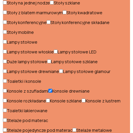
Stoły na jednej nodze
Stoły szklane
Sofki biurowe
Stoły z blatem marmurowym
Stoły kwadratowe
Stoły biurowe
Stoły konferencyjne
Stoły konferencyjne składane
Szafy biurowe
Stoły mobilne
Szezlongi dla biznesu
Lampy stołowe
Lampy stołowe włoskie
Lampy stołowe LED
Meble na balkon
Duże lampy stołowe
Lampy stołowe szklane
Donice balkonowe
Lampy stołowe drewniane
Lampy stołowe glamour
Toaletki i konsole
Fotele balkonowe
Konsole z szufladami
Konsole drewniane
Krzesła balkonowe
Konsole rozkładane
Konsole szklane
Konsole z lustrem
Lampy balkonowe
Toaletki lakierowane
Ławy balkonowe
Stelaże pod materac
Stelaże pojedyncze pod materac
Stelaże metalowe
Leżaki balkonowe