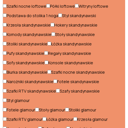
Szafki nocne loftowe
Półki loftowe
Witryny loftowe
Szafy loftowe
Podstawa do stolika 1 noga
Styl skandynawski
Witryny loftowe
Krzesła skandynawskie
Hokery skandynawskie
Komody skandynawskie
Stoły skandynawskie
Styl nowoczesny
Stoliki skandynawskie
Łóżka skandynawskie
Biurka nowoczesne
Pufy skandynawskie
Regały skandynawskie
Fotele nowoczesne
Sofy skandynawskie
Konsole skandynawskie
Hokery nowoczesne
Biurka skandynawskie
Szafki nocne skandynawskie
Komody nowoczesne
Narożniki skandynawskie
Fotele skandynawskie
Szafki RTV skandynawskie
Szafy skandynawskie
Konsole nowoczesne
Styl glamour
Krzesła nowoczesne
Fotele glamour
Stoły glamour
Stoliki glamour
Łóżka nowoczesne
Szafki RTV glamour
Łóżka glamour
Krzesła glamour
Meblościanki nowoczesne