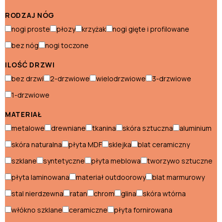
ogrodowe
Namioty
RODZAJ NÓG
i
nogi proste
płozy
krzyżak
nogi gięte i profilowane
Poduszki
parasole
i
bez nóg
nogi toczone
Donice
Dywany na
siedziska
taras
ILOŚĆ DRZWI
Piecyki pod
Skrzynie
bez drzwi
2-drzwiowe
wielodrzwiowe
3-drzwiowe
ognisko
Wózki
1-drzwiowe
ogrodowe
MATERIAŁ
metalowe
drewniane
tkanina
skóra sztuczna
aluminium
Akcesoria ogrodowe
skóra naturalna
płyta MDF
sklejka
blat ceramiczny
Donice
szklane
syntetyczne
płyta meblowa
tworzywo sztuczne
płyta laminowana
materiał outdoorowy
blat marmurowy
Dywany na taras
stal nierdzewna
ratan
chrom
glina
skóra wtórna
Piecyki pod ognisko
włókno szklane
ceramiczne
płyta fornirowana
Skrzynie