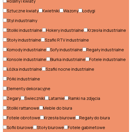
Rośliny i kwiaty
Fotele glamour
Sztuczne kwiaty
Kwietniki
Wazony
Łodygi
Hokery glamour
Styl industrialny
Komody glamour
Stoliki industrialne
Hokery industrialne
Krzesła industrialne
Konsole glamour
Stoły industrialne
Szafki RTV industrialne
Komody industrialne
Sofy industrialne
Regały industrialne
Krzesła glamour
Konsole industrialne
Biurka industrialne
Fotele industrialne
Ławki glamour
Łóżka industrialne
Szafki nocne industrialne
Łóżka glamour
Półki industrialne
Narożniki glamour
Elementy dekoracyjne
Pufy glamour
Zegary
Świeczniki
Latarnie
Ramki na zdjęcia
Stoliki rattanowe
Meble do biura
Regały glamour
Fotele obrotowe
Krzesła biurowe
Regały do biura
Sofy glamour
Sofki biurowe
Stoły biurowe
Fotele gabinetowe