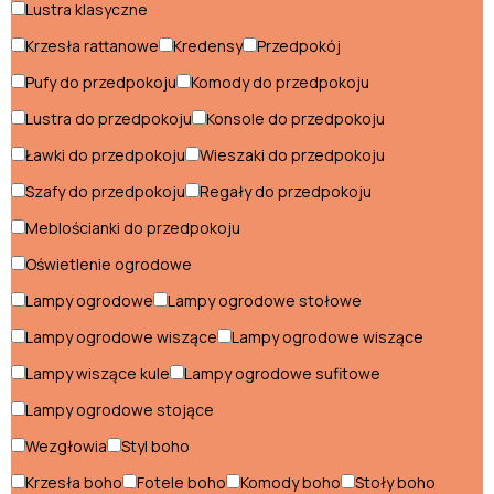
Szafy do sypialni
Lustra klasyczne
Krzesła rattanowe
Kredensy
Przedpokój
Toaletki do makijażu
Pufy do przedpokoju
Komody do przedpokoju
Style wnętrz
Lustra do przedpokoju
Konsole do przedpokoju
Ławki do przedpokoju
Wieszaki do przedpokoju
Styl
Szafy do przedpokoju
Regały do przedpokoju
boho
Styl
Meblościanki do przedpokoju
glamour
Styl
Oświetlenie ogrodowe
industrialny
Lampy ogrodowe
Lampy ogrodowe stołowe
Styl
klasyczny
Lampy ogrodowe wiszące
Lampy ogrodowe wiszące
Styl
loftowy
Lampy wiszące kule
Lampy ogrodowe sufitowe
Styl
Lampy ogrodowe stojące
nowoczesny
Styl
Wezgłowia
Styl boho
skandynawski
Styl
Krzesła boho
Fotele boho
Komody boho
Stoły boho