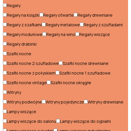
Sofy młodzieżowe
Regały
Regały na książki
Regały otwarte
Regały drewniane
Przedpokój
Regały z szafkami
Regały metalowe
Regały z szufladami
Komody do przedpokoju
Regały modułowe
Regały na wino
Regały wiszące
Regały drabinki
Konsole do przedpokoju
Szafki nocne
Ławki do przedpokoju
Szafki nocne 2 szufladowe
Szafki nocne drewniane
Lustra do przedpokoju
Szafki nocne z połyskiem
Szafki nocne 1 szufladowe
Meblościanki do przedpokoju
Szafki nocne vintage
Szafki nocne okrągłe
Witryny
Pufy do przedpokoju
Witryny podwójne
Witryny pojedyncze
Witryny drewniane
Regały do przedpokoju
Lampy wiszące
Szafy do przedpokoju
Lampy wiszące do salonu
Lampy wiszące do sypialni
Wieszaki do przedpokoju
Lampy wiszące w kuchni
Lampy wiszące industrialne