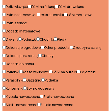
Szafki nocne klasyczne
Półki wiszące
Półki na ścianę
Półki drewniane
Półki nad telewizor
Półki na książki
Półki metalowe
Szafki RTV klasyczne
Półki szklane
Szafy klasyczne
Dodatki materiałowe
Szezlongi klasyczne
Dywany
Poduszki
Chodniki
Pledy
Witryny klasyczne
Dekoracje ogrodowe
Other products
Ozdoby na ścianę
Dekoracja na ścianę
Obrazy
Styl loftowy
Dodatki do domu
Biurka loftowe
Półmiski
Kosze wiklinowe
Półki na butelki
Pojemniki
Fotele loftowe
Parasolniki
Gazetniki
Pudełka
Kontenerki
Styl nowoczesny
Hokery loftowe
Krzesła nowoczesne
Stoły nowoczesne
Komody loftowe
Stoliki nowoczesne
Fotele nowoczesne
Konsole loftowe