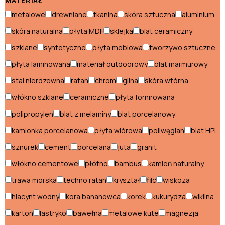
Pufy skandynawskie
MATERIAŁ
metalowe
drewniane
tkanina
skóra sztuczna
aluminium
Regały skandynawskie
skóra naturalna
płyta MDF
sklejka
blat ceramiczny
Sofy skandynawskie
szklane
syntetyczne
płyta meblowa
tworzywo sztuczne
Stoliki skandynawskie
płyta laminowana
materiał outdoorowy
blat marmurowy
Stoły skandynawskie
stal nierdzewna
ratan
chrom
glina
skóra wtórna
włókno szklane
ceramiczne
płyta fornirowana
Szafki nocne skandynawskie
polipropylen
blat z melaminy
blat porcelanowy
Szafki RTV skandynawskie
kamionka porcelanowa
płyta wiórowa
poliwęglan
blat HPL
Szafy skandynawskie
sznurek
cement
porcelana
juta
granit
włókno cementowe
płótno
bambus
kamień naturalny
Styl włoski
trawa morska
techno ratan
kryształ
filc
wiskoza
Biurka włoskie
hiacynt wodny
kora bananowca
korek
kukurydza
wiklina
Fotele włoskie
karton
lastryko
bawełna
metalowe kute
magnezja