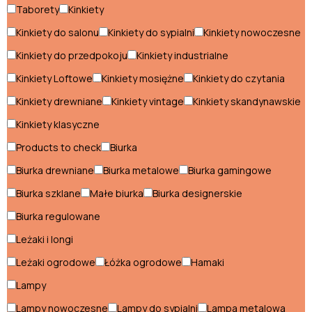
Regały do salonu
Taborety
Kinkiety
Sofy do salonu
Kinkiety do salonu
Kinkiety do sypialni
Kinkiety nowoczesne
Kinkiety do przedpokoju
Kinkiety industrialne
Stoliki do salonu
Kinkiety Loftowe
Kinkiety mosiężne
Kinkiety do czytania
Stoliki kawowe
Kinkiety drewniane
Kinkiety vintage
Kinkiety skandynawskie
Stoły do salonu
Kinkiety klasyczne
Szafki RTV do salonu
Products to check
Biurka
Szafy do salonu
Biurka drewniane
Biurka metalowe
Biurka gamingowe
Biurka szklane
Małe biurka
Biurka designerskie
Szezlongi do salonu
Biurka regulowane
Witryny do salonu
Leżaki i longi
Leżaki ogrodowe
Łóżka ogrodowe
Hamaki
Sypialnia
Lampy
Fotele do sypialni
Lampy nowoczesne
Lampy do sypialni
Lampa metalowa