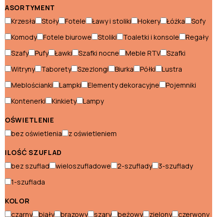
Hokery włoskie
ASORTYMENT
Krzesła
Stoły
Fotele
Ławy i stoliki
Hokery
Łóżka
Sofy
Komody włoskie
Komody
Fotele biurowe
Stoliki
Toaletki i konsole
Regały
Konsole włoskie
Szafy
Pufy
Ławki
Szafki nocne
Meble RTV
Szafki
Kredensy włoskie
Witryny
Taborety
Szezlongi
Biurka
Półki
Lustra
Krzesła włoskie
Meblościanki
Lampki
Elementy dekoracyjne
Pojemniki
Kontenerki
Kinkiety
Lampy
Ławki włoskie
OŚWIETLENIE
Łóżka włoskie
bez oświetlenia
z oświetleniem
Meblościanki włoskie
ILOŚĆ SZUFLAD
Narożniki włoskie
bez szuflad
wieloszufladowe
2-szuflady
3-szuflady
Pufy włoskie
1-szuflada
Stoły włoskie
KOLOR
czarny
biały
brązowy
szary
beżowy
zielony
czerwony