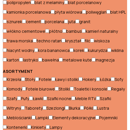
polipropylen
blat z melaminy
blat porcelanowy
Wózki ogrodowe
kamionka porcelanowa
płyta wiórowa
poliwęglan
blat HPL
sznurek
cement
porcelana
juta
granit
Dekoracje ogrodowe
włókno cementowe
płótno
bambus
kamień naturalny
trawa morska
techno ratan
kryształ
filc
wiskoza
Leżaki i longi
hiacynt wodny
kora bananowca
korek
kukurydza
wiklina
Hamaki
karton
lastryko
bawełna
metalowe kute
magnezja
Leżaki ogrodowe
ASORTYMENT
Łóżka ogrodowe
Krzesła
Stoły
Fotele
Ławy i stoliki
Hokery
Łóżka
Sofy
Komody
Fotele biurowe
Stoliki
Toaletki i konsole
Regały
Meble ogrodowe
Szafy
Pufy
Ławki
Szafki nocne
Meble RTV
Szafki
Fotele ogrodowe
Witryny
Taborety
Szezlongi
Biurka
Półki
Lustra
Meblościanki
Lampki
Elementy dekoracyjne
Pojemniki
Komplety mebli ogrodowych
Kontenerki
Kinkiety
Lampy