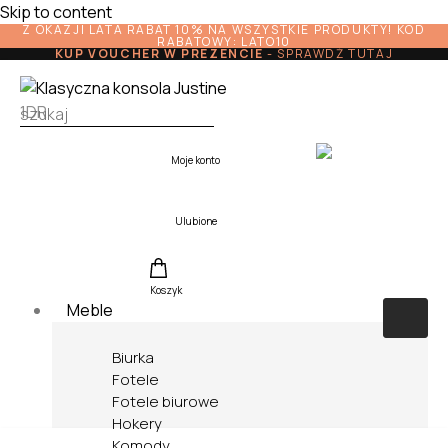
Skip to content
Z OKAZJI LATA RABAT 10% NA WSZYSTKIE PRODUKTY! KOD
RABATOWY: LATO10
KUP VOUCHER W PREZENCIE
-
SPRAWDŹ TUTAJ
Moje konto
Ulubione
Koszyk
Meble
Biurka
Fotele
Fotele biurowe
Hokery
Komody