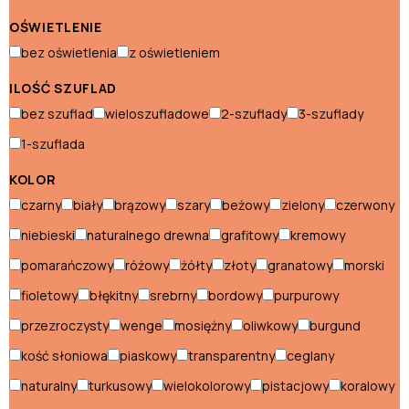
Krzesła ogrodowe
OŚWIETLENIE
Ławki ogrodowe
bez oświetlenia
z oświetleniem
Ławy ogrodowe
ILOŚĆ SZUFLAD
Pufy ogrodowe
bez szuflad
wieloszufladowe
2-szuflady
3-szuflady
1-szuflada
Sofy ogrodowe
KOLOR
Stoły ogrodowe
czarny
biały
brązowy
szary
beżowy
zielony
czerwony
Szezlongi ogrodowe
niebieski
naturalnego drewna
grafitowy
kremowy
pomarańczowy
różowy
żółty
złoty
granatowy
morski
Namioty i parasole
fioletowy
błękitny
srebrny
bordowy
purpurowy
Namioty
przezroczysty
wenge
mosiężny
oliwkowy
burgund
Namioty ogrodowe
kość słoniowa
piaskowy
transparentny
ceglany
naturalny
turkusowy
wielokolorowy
pistacjowy
koralowy
Parasole ogrodowe