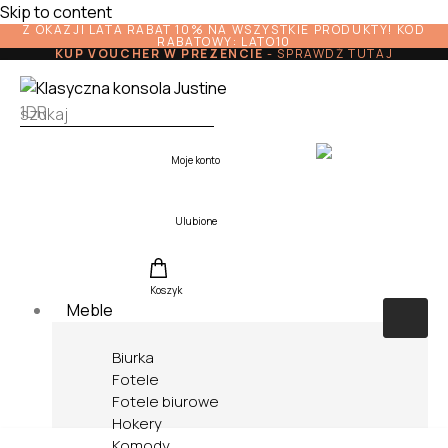
Skip to content
Z OKAZJI LATA RABAT 10% NA WSZYSTKIE PRODUKTY! KOD
RABATOWY: LATO10
KUP VOUCHER W PREZENCIE
-
SPRAWDŹ TUTAJ
Moje konto
Ulubione
Koszyk
Meble
Biurka
Fotele
Fotele biurowe
Hokery
Komody