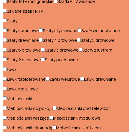
Łóżka domki
Szafki RTV designerskie
Szafki RTV wiszące
Szklane szafki RTV
Łóżka piętrowe
Szafy
Meblościanki dla dzieci
Szafy ubraniowe
Szafy stylizowane
Szafy wolnostojące
Pufy dla dzieci
Szafy drewniane
Szafy 4 drzwiowe
Szafy 5 drzwiowe
Regały dla dzieci
Szafy 6 drzwiowe
Szafy 3 drzwiowe
Szafy z lustrem
Szafy 2 drzwiowe
Szafy przesuwne
Pokój młodzieżowy
Ławki
Komody młodzieżowe
Ławki tapicerowane
Ławki welurowe
Ławki drewniane
Ławki metalowe
Łóżka młodzieżowe
Meblościanki
Meblościanki młodzieżowe
Meblościanki do pokoju
Meblościanki pod telewizor
Pufy młodzieżowe
Meblościanki wiszące
Meblościanki modułowe
Regały młodzieżowe
Meblościanki z komodą
Meblościanki z łóżkiem