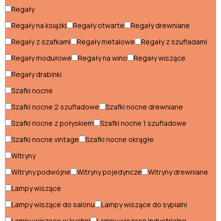
Sofy młodzieżowe
Regały
Regały na książki
Regały otwarte
Regały drewniane
Przedpokój
Regały z szafkami
Regały metalowe
Regały z szufladami
Komody do przedpokoju
Regały modułowe
Regały na wino
Regały wiszące
Regały drabinki
Konsole do przedpokoju
Szafki nocne
Ławki do przedpokoju
Szafki nocne 2 szufladowe
Szafki nocne drewniane
Lustra do przedpokoju
Szafki nocne z połyskiem
Szafki nocne 1 szufladowe
Meblościanki do przedpokoju
Szafki nocne vintage
Szafki nocne okrągłe
Witryny
Pufy do przedpokoju
Witryny podwójne
Witryny pojedyncze
Witryny drewniane
Regały do przedpokoju
Lampy wiszące
Szafy do przedpokoju
Lampy wiszące do salonu
Lampy wiszące do sypialni
Wieszaki do przedpokoju
Lampy wiszące w kuchni
Lampy wiszące industrialne