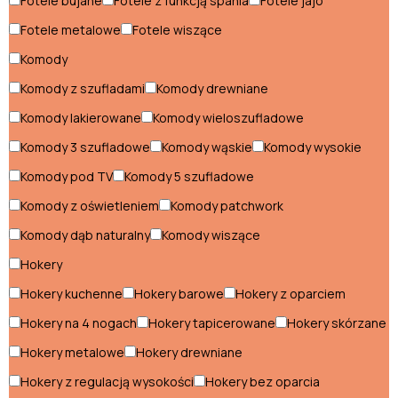
Fotele bujane
Fotele z funkcją spania
Fotele jajo
Wyprzedaż
Fotele metalowe
Fotele wiszące
Pomieszczenia
Komody
Komody z szufladami
Komody drewniane
Jadalnia
Komody lakierowane
Komody wieloszufladowe
Kuchnia
Komody 3 szufladowe
Komody wąskie
Komody wysokie
Meble
Komody pod TV
Komody 5 szufladowe
do biura
Meble
Komody z oświetleniem
Komody patchwork
na
Komody dąb naturalny
Komody wiszące
Pokój
balkon
dziecięcy
Hokery
Pokój
Hokery kuchenne
Hokery barowe
Hokery z oparciem
młodzieżowy
Przedpokój
Hokery na 4 nogach
Hokery tapicerowane
Hokery skórzane
Salon
Hokery metalowe
Hokery drewniane
Sypialnia
Hokery z regulacją wysokości
Hokery bez oparcia