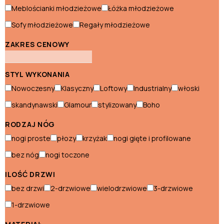
Meblościanki młodzieżowe
Łóżka młodzieżowe
Witryny nowoczesne
Sofy młodzieżowe
Regały młodzieżowe
Styl skandynawski
ZAKRES CENOWY
Biurka skandynawskie
STYL WYKONANIA
Fotele skandynawskie
Nowoczesny
Klasyczny
Loftowy
Industrialny
włoski
Hokery skandynawskie
skandynawski
Glamour
stylizowany
Boho
Komody skandynawskie
RODZAJ NÓG
nogi proste
płozy
krzyżak
nogi gięte i profilowane
Konsole skandynawskie
bez nóg
nogi toczone
Krzesła skandynawskie
ILOŚĆ DRZWI
Łóżka skandynawskie
bez drzwi
2-drzwiowe
wielodrzwiowe
3-drzwiowe
Narożniki skandynawskie
1-drzwiowe