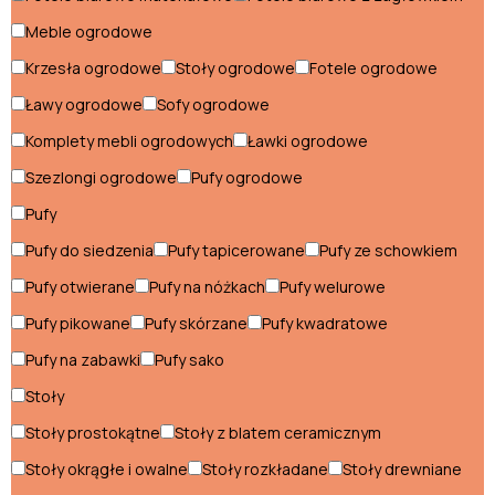
Stoliki do kuchni
Meble ogrodowe
Stoły do kuchni
Krzesła ogrodowe
Stoły ogrodowe
Fotele ogrodowe
Szafki do kuchni
Ławy ogrodowe
Sofy ogrodowe
Komplety mebli ogrodowych
Ławki ogrodowe
Witryny kuchenne
Szezlongi ogrodowe
Pufy ogrodowe
Meble do biura
Pufy
Pufy do siedzenia
Pufy tapicerowane
Pufy ze schowkiem
Biurka do biura
Pufy otwierane
Pufy na nóżkach
Pufy welurowe
Fotele gabinetowe
Pufy pikowane
Pufy skórzane
Pufy kwadratowe
Fotele obrotowe
Pufy na zabawki
Pufy sako
Krzesła biurowe
Stoły
Ławki biurowe
Stoły prostokątne
Stoły z blatem ceramicznym
Stoły okrągłe i owalne
Stoły rozkładane
Stoły drewniane
Regały do biura