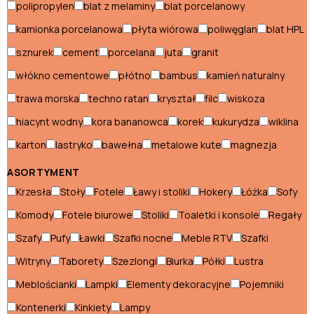
polipropylen
blat z melaminy
blat porcelanowy
Wózki ogrodowe
kamionka porcelanowa
płyta wiórowa
poliwęglan
blat HPL
sznurek
cement
porcelana
juta
granit
Dekoracje ogrodowe
włókno cementowe
płótno
bambus
kamień naturalny
trawa morska
techno ratan
kryształ
filc
wiskoza
Leżaki i longi
hiacynt wodny
kora bananowca
korek
kukurydza
wiklina
Hamaki
karton
lastryko
bawełna
metalowe kute
magnezja
Leżaki ogrodowe
ASORTYMENT
Łóżka ogrodowe
Krzesła
Stoły
Fotele
Ławy i stoliki
Hokery
Łóżka
Sofy
Komody
Fotele biurowe
Stoliki
Toaletki i konsole
Regały
Meble ogrodowe
Szafy
Pufy
Ławki
Szafki nocne
Meble RTV
Szafki
Fotele ogrodowe
Witryny
Taborety
Szezlongi
Biurka
Półki
Lustra
Meblościanki
Lampki
Elementy dekoracyjne
Pojemniki
Komplety mebli ogrodowych
Kontenerki
Kinkiety
Lampy