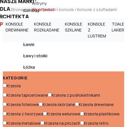
NASZE MARKI
Witryny
DLA
Wyprzedaż
Strona główna
/
Toaletki i konsole
/ Konsole z szufladami
Komody
RCHITEKTA
Kredensy
PROMOCJE
KONSOLE
KONSOLE
KONSOLE
KONSOLE
TOALET
DREWNIANE
ROZKŁADANE
SZKLANE
Z
LAKIER
Krzesła
LUSTREM
Ławki
Ławy i stoliki
Łóżka
KATEGORIE
Materace
Krzesła
Meble RTV
Krzesła tapicerowane
Krzesła z podłokietnikami
Meblościanki
Krzesła fotelowe
Krzesła skórzane
Krzesła drewniane
Narożniki
Krzesła z tworzywa
Krzesła welurowe
Krzesła plastikowe
Krzesła metalowe
Krzesła na płozach
Krzesła retro
Półki