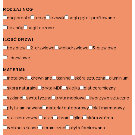
ogrodowe
Namioty
RODZAJ NÓG
i
nogi proste
płozy
krzyżak
nogi gięte i profilowane
Poduszki
parasole
i
bez nóg
nogi toczone
Donice
Dywany na
siedziska
taras
ILOŚĆ DRZWI
Piecyki pod
Skrzynie
bez drzwi
2-drzwiowe
wielodrzwiowe
3-drzwiowe
ognisko
Wózki
1-drzwiowe
ogrodowe
MATERIAŁ
metalowe
drewniane
tkanina
skóra sztuczna
aluminium
Akcesoria ogrodowe
skóra naturalna
płyta MDF
sklejka
blat ceramiczny
Donice
szklane
syntetyczne
płyta meblowa
tworzywo sztuczne
płyta laminowana
materiał outdoorowy
blat marmurowy
Dywany na taras
stal nierdzewna
ratan
chrom
glina
skóra wtórna
Piecyki pod ognisko
włókno szklane
ceramiczne
płyta fornirowana
Skrzynie