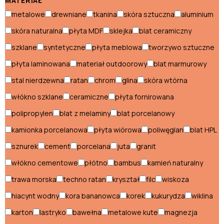
Pufy skandynawskie
MATERIAŁ
metalowe
drewniane
tkanina
skóra sztuczna
aluminium
Regały skandynawskie
skóra naturalna
płyta MDF
sklejka
blat ceramiczny
Sofy skandynawskie
szklane
syntetyczne
płyta meblowa
tworzywo sztuczne
Stoliki skandynawskie
płyta laminowana
materiał outdoorowy
blat marmurowy
Stoły skandynawskie
stal nierdzewna
ratan
chrom
glina
skóra wtórna
włókno szklane
ceramiczne
płyta fornirowana
Szafki nocne skandynawskie
polipropylen
blat z melaminy
blat porcelanowy
Szafki RTV skandynawskie
kamionka porcelanowa
płyta wiórowa
poliwęglan
blat HPL
Szafy skandynawskie
sznurek
cement
porcelana
juta
granit
włókno cementowe
płótno
bambus
kamień naturalny
Styl włoski
trawa morska
techno ratan
kryształ
filc
wiskoza
Biurka włoskie
hiacynt wodny
kora bananowca
korek
kukurydza
wiklina
Fotele włoskie
karton
lastryko
bawełna
metalowe kute
magnezja