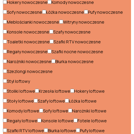
Hokery nowoczesne
Komody nowoczesne
Krzesła loftowe
Sofy nowoczesne
Łóżka nowoczesne
Pufy nowoczesne
Łóżka loftowe
Meblościanki nowoczesne
Witryny nowoczesne
Konsole nowoczesne
Szafy nowoczesne
Narożniki loftowe
Toaletki nowoczesne
Szafki RTV nowoczesne
Półki loftowe
Regały nowoczesne
Szafki nocne nowoczesne
Pufy loftowe
Narożniki nowoczesne
Biurka nowoczesne
Regały loftowe
Szezlongi nowoczesne
Styl loftowy
Sofy loftowe
Stoliki loftowe
Krzesła loftowe
Hokery loftowe
Stoliki loftowe
Stoły loftowe
Szafy loftowe
Łóżka loftowe
Stoły loftowe
Komody loftowe
Sofy loftowe
Narożniki loftowe
Szafki nocne loftowe
Regały loftowe
Konsole loftowe
Fotele loftowe
Szafki RTV loftowe
Szafki RTV loftowe
Biurka loftowe
Pufy loftowe