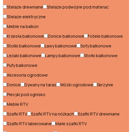
Stelaże drewniane
Stelaże podwójne pod materac
Pufy balkonowe
Stelaże elektryczne
Sofy balkonowe
Meble na balkon
Stoliki balkonowe
Krzesła balkonowe
Donice balkonowe
Fotele balkonowe
Stołki balkonowe
Stoliki balkonowe
Ławy balkonowe
Sofy balkonowe
Leżaki balkonowe
Lampy balkonowe
Stołki balkonowe
Pokój dziecięcy
Pufy balkonowe
Biurka dla dzieci
Akcesoria ogrodowe
Donice
Dywany na taras
Wózki ogrodowe
Skrzynie
Ławki dziecięce
Piecyki pod ognisko
Łóżka dla 3 latka
Meble RTV
Łóżka dla chłopca
Szafki RTV
Szafki RTV na nóżkach
Szafki RTV drewniane
Łóżka dla dziewczynek
Szafki RTV lakierowane
Małe szafki RTV