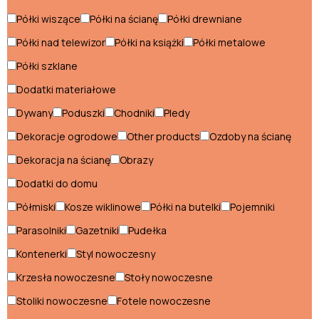
Szafki nocne klasyczne
Półki wiszące
Półki na ścianę
Półki drewniane
Półki nad telewizor
Półki na książki
Półki metalowe
Szafki RTV klasyczne
Półki szklane
Szafy klasyczne
Dodatki materiałowe
Szezlongi klasyczne
Dywany
Poduszki
Chodniki
Pledy
Witryny klasyczne
Dekoracje ogrodowe
Other products
Ozdoby na ścianę
Dekoracja na ścianę
Obrazy
Styl loftowy
Dodatki do domu
Biurka loftowe
Półmiski
Kosze wiklinowe
Półki na butelki
Pojemniki
Fotele loftowe
Parasolniki
Gazetniki
Pudełka
Kontenerki
Styl nowoczesny
Hokery loftowe
Krzesła nowoczesne
Stoły nowoczesne
Komody loftowe
Stoliki nowoczesne
Fotele nowoczesne
Konsole loftowe