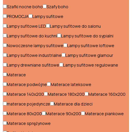
włoski
Szafki nocne boho
Szafy boho
Fotele
Komody
boho
boho
PROMOCJA
Lampy sufitowe
Krzesła
Stoły boho
boho
Lampy sufitowe LED
Lampy sufitowe do salonu
Szafki
Szafy boho
Styl boho
Lampy sufitowe do kuchni
Lampy sufitowe do sypialni
nocne
boho
Nowoczesne lampy sufitowe
Lampy sufitowe loftowe
Fotele boho
Lampy sufitowe industrialne
Lampy sufitowe glamour
Komody boho
Lampy drewniane sufitowe
Lampy sufitowe regulowane
Krzesła boho
Materace
Stoły boho
Materace podwójne
Materace lateksowe
Materace 140x200
Materace 180x200
Materace 160x200
Szafki nocne boho
materace pojedyncze
Materace dla dzieci
Szafy boho
Materace 80x200
Materace 90x200
Materace piankowe
Materace sprężynowe
Styl glamour