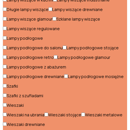
Długie lampy wiszące
Lampy wiszące drewniane
Salon
Lampy wiszące glamour
Szklane lampy wiszące
Fotele do salonu
Lampy wiszące regulowane
Hokery do salonu
Lampy podłogowe
Lampy podłogowe do salonu
Lampy podłogowe stojące
Komody do salonu
Lampy podłogowe retro
Lampy podłogowe glamour
Kredensy do salonu
Lampy podłogowe z abażurem
Krzesła do salonu
Lampy podłogowe drewniane
Lampy podłogowe mosiężne
Meblościanki do salonu
Szafki
Narożniki do salonu
Szafki z szufladami
Wieszaki
Półki do salonu
Wieszaki na ubrania
Wieszaki stojące
Wieszaki metalowe
Pufy do salonu
Wieszaki drewniane