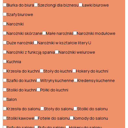
Stoliki glamour
Biurka do biura
Szezlongi dla biznesu
Ławki biurowe
Stoły glamour
Szafy biurowe
Narożniki
Szafki nocne glamour
Narożniki skórzane
Małe narożniki
Narożniki modułowe
Szafki RTV glamour
Duże narożniki
Narożniki w kształcie litery U
Narożniki z funkcją spania
Narożniki welurowe
Styl industrialny
Kuchnia
Biurka industrialne
Krzesła do kuchni
Stoły do kuchni
Hokery do kuchni
Fotele industrialne
Szafki do kuchni
Witryny kuchenne
Kredensy kuchenne
Hokery industrialne
Stoliki do kuchni
Półki do kuchni
Komody industrialne
Salon
Krzesła do salonu
Stoły do salonu
Stoliki do salonu
Konsole industrialne
Stoliki kawowe
Fotele do salonu
Komody do salonu
Krzesła industrialne
Sofy do salonu
Pufy do salonu
Hokery do salonu