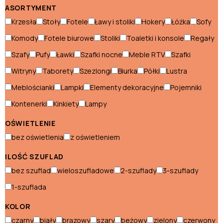
Hokery włoskie
ASORTYMENT
Krzesła
Stoły
Fotele
Ławy i stoliki
Hokery
Łóżka
Sofy
Komody włoskie
Komody
Fotele biurowe
Stoliki
Toaletki i konsole
Regały
Konsole włoskie
Szafy
Pufy
Ławki
Szafki nocne
Meble RTV
Szafki
Kredensy włoskie
Witryny
Taborety
Szezlongi
Biurka
Półki
Lustra
Krzesła włoskie
Meblościanki
Lampki
Elementy dekoracyjne
Pojemniki
Kontenerki
Kinkiety
Lampy
Ławki włoskie
OŚWIETLENIE
Łóżka włoskie
bez oświetlenia
z oświetleniem
Meblościanki włoskie
ILOŚĆ SZUFLAD
Narożniki włoskie
bez szuflad
wieloszufladowe
2-szuflady
3-szuflady
Pufy włoskie
1-szuflada
Stoły włoskie
KOLOR
czarny
biały
brązowy
szary
beżowy
zielony
czerwony