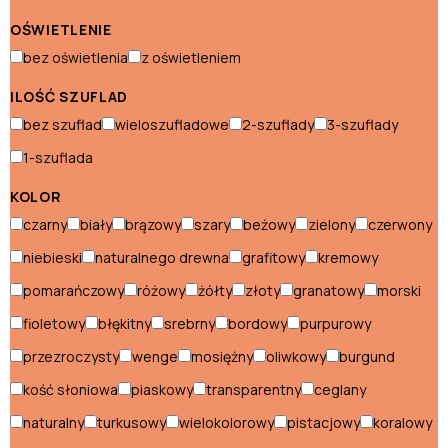
Krzesła ogrodowe
OŚWIETLENIE
Ławki ogrodowe
bez oświetlenia
z oświetleniem
Ławy ogrodowe
ILOŚĆ SZUFLAD
Pufy ogrodowe
bez szuflad
wieloszufladowe
2-szuflady
3-szuflady
1-szuflada
Sofy ogrodowe
KOLOR
Stoły ogrodowe
czarny
biały
brązowy
szary
beżowy
zielony
czerwony
Szezlongi ogrodowe
niebieski
naturalnego drewna
grafitowy
kremowy
pomarańczowy
różowy
żółty
złoty
granatowy
morski
Namioty i parasole
fioletowy
błękitny
srebrny
bordowy
purpurowy
Namioty
przezroczysty
wenge
mosiężny
oliwkowy
burgund
Namioty ogrodowe
kość słoniowa
piaskowy
transparentny
ceglany
naturalny
turkusowy
wielokolorowy
pistacjowy
koralowy
Parasole ogrodowe