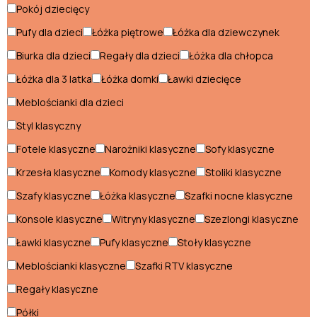
Pokój dziecięcy
Konsole klasyczne
Pufy dla dzieci
Łóżka piętrowe
Łóżka dla dziewczynek
Krzesła klasyczne
Biurka dla dzieci
Regały dla dzieci
Łóżka dla chłopca
Ławki klasyczne
Łóżka dla 3 latka
Łóżka domki
Ławki dziecięce
Meblościanki dla dzieci
Łóżka klasyczne
Styl klasyczny
Meblościanki klasyczne
Fotele klasyczne
Narożniki klasyczne
Sofy klasyczne
Narożniki klasyczne
Krzesła klasyczne
Komody klasyczne
Stoliki klasyczne
Pufy klasyczne
Szafy klasyczne
Łóżka klasyczne
Szafki nocne klasyczne
Regały klasyczne
Konsole klasyczne
Witryny klasyczne
Szezlongi klasyczne
Ławki klasyczne
Pufy klasyczne
Stoły klasyczne
Sofy klasyczne
Meblościanki klasyczne
Szafki RTV klasyczne
Stoliki klasyczne
Regały klasyczne
Stoły klasyczne
Półki