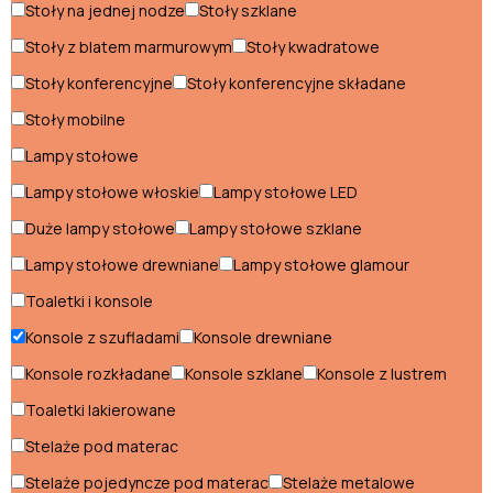
Stoły na jednej nodze
Stoły szklane
Sofki biurowe
Stoły z blatem marmurowym
Stoły kwadratowe
Stoły biurowe
Stoły konferencyjne
Stoły konferencyjne składane
Szafy biurowe
Stoły mobilne
Szezlongi dla biznesu
Lampy stołowe
Lampy stołowe włoskie
Lampy stołowe LED
Meble na balkon
Duże lampy stołowe
Lampy stołowe szklane
Donice balkonowe
Lampy stołowe drewniane
Lampy stołowe glamour
Toaletki i konsole
Fotele balkonowe
Konsole z szufladami
Konsole drewniane
Krzesła balkonowe
Konsole rozkładane
Konsole szklane
Konsole z lustrem
Lampy balkonowe
Toaletki lakierowane
Ławy balkonowe
Stelaże pod materac
Stelaże pojedyncze pod materac
Stelaże metalowe
Leżaki balkonowe