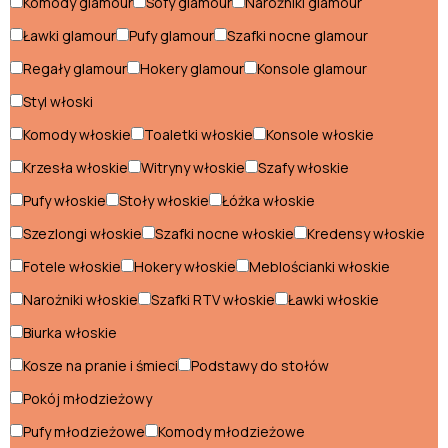
Komody glamour
Sofy glamour
Narożniki glamour
Ławki glamour
Pufy glamour
Szafki nocne glamour
Narożniki nowoczesne
Regały glamour
Hokery glamour
Konsole glamour
Pufy nowoczesne
Styl włoski
Regały nowoczesne
Komody włoskie
Toaletki włoskie
Konsole włoskie
Sofy nowoczesne
Krzesła włoskie
Witryny włoskie
Szafy włoskie
Stoliki nowoczesne
Pufy włoskie
Stoły włoskie
Łóżka włoskie
Szezlongi włoskie
Szafki nocne włoskie
Kredensy włoskie
Stoły nowoczesne
Fotele włoskie
Hokery włoskie
Meblościanki włoskie
Szafki nocne nowoczesne
Narożniki włoskie
Szafki RTV włoskie
Ławki włoskie
Szafki RTV nowoczesne
Biurka włoskie
Szafy nowoczesne
Kosze na pranie i śmieci
Podstawy do stołów
Szezlongi nowoczesne
Pokój młodzieżowy
Pufy młodzieżowe
Komody młodzieżowe
Toaletki nowoczesne