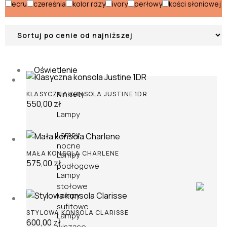
ecru
czereśnia
kolor rdzy
ivory
perłowy
kości słoniowej
Podstawy do parasoli
Poduszki i siedziska
Oświetlenie
Kinkiety
KLASYCZNA KONSOLA JUSTINE 1DR
550,00
zł
Lampy
Lampy
nocne
MAŁA KONSOLA CHARLENE
Lampy
575,00
zł
podłogowe
Lampy
stołowe
Lampy
sufitowe
STYLOWA KONSOLA CLARISSE
Lampy
600,00
zł
wiszące