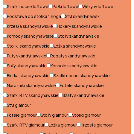
Szafki nocne loftowe
Półki loftowe
Witryny loftowe
Szafy loftowe
Podstawa do stolika 1 noga
Styl skandynawski
Witryny loftowe
Krzesła skandynawskie
Hokery skandynawskie
Komody skandynawskie
Stoły skandynawskie
Styl nowoczesny
Stoliki skandynawskie
Łóżka skandynawskie
Biurka nowoczesne
Pufy skandynawskie
Regały skandynawskie
Fotele nowoczesne
Sofy skandynawskie
Konsole skandynawskie
Hokery nowoczesne
Biurka skandynawskie
Szafki nocne skandynawskie
Komody nowoczesne
Narożniki skandynawskie
Fotele skandynawskie
Szafki RTV skandynawskie
Szafy skandynawskie
Konsole nowoczesne
Styl glamour
Krzesła nowoczesne
Fotele glamour
Stoły glamour
Stoliki glamour
Łóżka nowoczesne
Szafki RTV glamour
Łóżka glamour
Krzesła glamour
Meblościanki nowoczesne