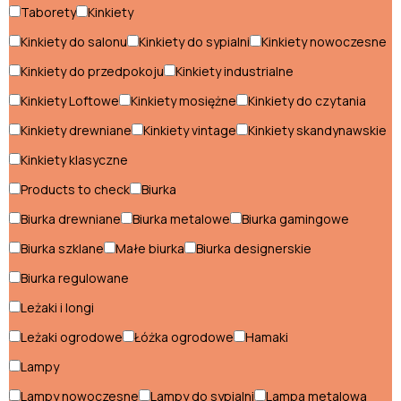
Regały do salonu
Taborety
Kinkiety
Sofy do salonu
Kinkiety do salonu
Kinkiety do sypialni
Kinkiety nowoczesne
Kinkiety do przedpokoju
Kinkiety industrialne
Stoliki do salonu
Kinkiety Loftowe
Kinkiety mosiężne
Kinkiety do czytania
Stoliki kawowe
Kinkiety drewniane
Kinkiety vintage
Kinkiety skandynawskie
Stoły do salonu
Kinkiety klasyczne
Szafki RTV do salonu
Products to check
Biurka
Szafy do salonu
Biurka drewniane
Biurka metalowe
Biurka gamingowe
Biurka szklane
Małe biurka
Biurka designerskie
Szezlongi do salonu
Biurka regulowane
Witryny do salonu
Leżaki i longi
Leżaki ogrodowe
Łóżka ogrodowe
Hamaki
Sypialnia
Lampy
Fotele do sypialni
Lampy nowoczesne
Lampy do sypialni
Lampa metalowa