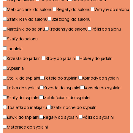
Łóżka industrialne
Meblościanki do salonu
Regały do salonu
Witryny do salonu
Półki industrialne
Szafki RTV do salonu
Szezlongi do salonu
Regały industrialne
Narożniki do salonu
Kredensy do salonu
Półki do salonu
Szafy do salonu
Sofy industrialne
Jadalnia
Stoliki industrialne
Krzesła do jadalni
Stoły do jadalni
Hokery do jadalni
Stoły industrialne
Sypialnia
Szafki nocne industrialne
Stoliki do sypialni
Fotele do sypialni
Komody do sypialni
Łożka do sypialni
Krzesła do sypialni
Konsole do sypialni
Szafki RTV industrialne
Szafy do sypialni
Meblościanki do sypialni
Styl klasyczny
Toaletki do makijażu
Szafki nocne do sypialni
Ławki do sypialni
Regały do sypialni
Półki do sypialni
Fotele klasyczne
Materace do sypialni
Komody klasyczne