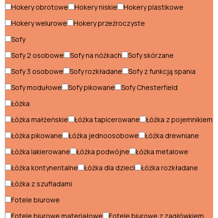
Hokery obrotowe
Hokery niskie
Hokery plastikowe
Hokery do
Krzesła do
jadalni
jadalni
Hokery welurowe
Hokery przeźroczyste
Stoły do
Jadalnia
Sofy
jadalni
Sofy 2 osobowe
Sofy na nóżkach
Sofy skórzane
Hokery do jadalni
Sofy 3 osobowe
Sofy rozkładane
Sofy z funkcją spania
Krzesła do jadalni
Sofy modułowe
Sofy pikowane
Sofy Chesterfield
Stoły do jadalni
Łóżka
Łóżka małżeńskie
Łóżka tapicerowane
Łóżka z pojemnikiem
Kuchnia
Łóżka pikowane
Łóżka jednoosobowe
Łóżka drewniane
Hokery do kuchni
Łóżka lakierowane
Łóżka podwójne
Łóżka metalowe
Kredensy kuchenne
Łóżka kontynentalne
Łóżka dla dzieci
Łóżka rozkładane
Krzesła do kuchni
Łóżka z szufladami
Fotele biurowe
Półki do kuchni
Fotele biurowe materiałowe
Fotele biurowe z zagłówkiem