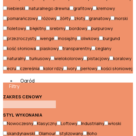
Szafki nocne włoskie
niebieski
naturalnego drewna
grafitowy
kremowy
Szafki RTV włoskie
pomarańczowy
różowy
żółty
złoty
granatowy
morski
Szafy włoskie
fioletowy
błękitny
srebrny
bordowy
purpurowy
Szezlongi włoskie
przezroczysty
wenge
mosiężny
oliwkowy
burgund
kość słoniowa
piaskowy
transparentny
ceglany
Toaletki włoskie
naturalny
turkusowy
wielokolorowy
pistacjowy
koralowy
Witryny włoskie
ecru
czereśnia
kolor rdzy
ivory
perłowy
kości słoniowej
Ogród
Filtry
Akcesoria
ZAKRES CENOWY
ogrodowe
Dekoracje
ogrodowe
STYL WYKONANIA
Leżaki i
Nowoczesny
Klasyczny
Loftowy
Industrialny
włoski
longi
Meble
skandynawski
Glamour
stylizowany
Boho