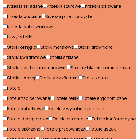
Krzesła składane
Krzesła ażurowe
Krzesła pikowane
Pufy
Krzesła druciane
Krzesła przezroczyste
Regały
Krzesła patchworkowe
Sofy
Ławy i stoliki
Stelaże pod materac
Stoliki okrągłe
Stoliki metalowe
Stoliki drewniane
Stoliki kwadratowe
Stoliki szklane
Stoły
Stoliki z blatem marmurowym
Stoliki z blatem ceramicznym
Szafki nocne
Stoliki z półką
Stoliki z szufladami
Stoliki kosze
Szafy
Fotele
Szezlongi
Fotele tapicerowane
Fotele relax
Fotele ergonomiczne
Toaletki i konsole
Fotele kubełkowe
Fotele z wysokim oparciem
Fotele designerskie
Fotele dla graczy
Fotele konferencyjne
Wieszaki
Fotele skórzane
Fotele pracownicze
Fotele uszaki
Witryny