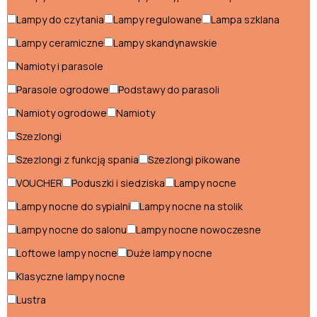
Komody do sypialni
Lampy do czytania
Lampy regulowane
Lampa szklana
Konsole do sypialni
Lampy ceramiczne
Lampy skandynawskie
Krzesła do sypialni
Namioty i parasole
Parasole ogrodowe
Podstawy do parasoli
Ławki do sypialni
Namioty ogrodowe
Namioty
Łożka do sypialni
Szezlongi
Materace do sypialni
Szezlongi z funkcją spania
Szezlongi pikowane
Meblościanki do sypialni
VOUCHER
Poduszki i siedziska
Lampy nocne
Lampy nocne do sypialni
Lampy nocne na stolik
Półki do sypialni
Lampy nocne do salonu
Lampy nocne nowoczesne
Regały do sypialni
Loftowe lampy nocne
Duże lampy nocne
Stoliki do sypialni
Klasyczne lampy nocne
Szafki nocne do sypialni
Lustra