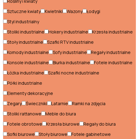
Rośliny i kwiaty
Fotele glamour
Sztuczne kwiaty
Kwietniki
Wazony
Łodygi
Hokery glamour
Styl industrialny
Komody glamour
Stoliki industrialne
Hokery industrialne
Krzesła industrialne
Konsole glamour
Stoły industrialne
Szafki RTV industrialne
Komody industrialne
Sofy industrialne
Regały industrialne
Krzesła glamour
Konsole industrialne
Biurka industrialne
Fotele industrialne
Ławki glamour
Łóżka industrialne
Szafki nocne industrialne
Łóżka glamour
Półki industrialne
Narożniki glamour
Elementy dekoracyjne
Pufy glamour
Zegary
Świeczniki
Latarnie
Ramki na zdjęcia
Stoliki rattanowe
Meble do biura
Regały glamour
Fotele obrotowe
Krzesła biurowe
Regały do biura
Sofy glamour
Sofki biurowe
Stoły biurowe
Fotele gabinetowe