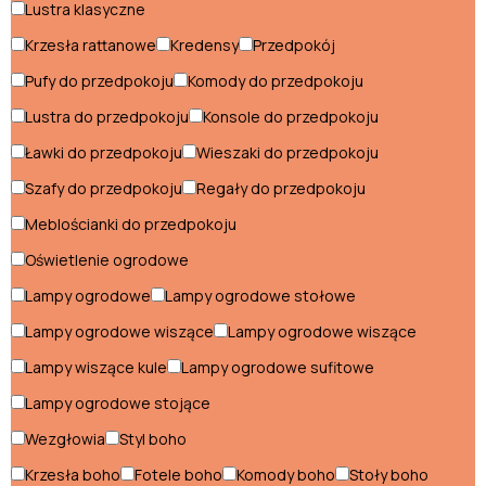
Szafy do sypialni
Lustra klasyczne
Krzesła rattanowe
Kredensy
Przedpokój
Toaletki do makijażu
Pufy do przedpokoju
Komody do przedpokoju
Style wnętrz
Lustra do przedpokoju
Konsole do przedpokoju
Ławki do przedpokoju
Wieszaki do przedpokoju
Styl
Szafy do przedpokoju
Regały do przedpokoju
boho
Styl
Meblościanki do przedpokoju
glamour
Styl
Oświetlenie ogrodowe
industrialny
Lampy ogrodowe
Lampy ogrodowe stołowe
Styl
klasyczny
Lampy ogrodowe wiszące
Lampy ogrodowe wiszące
Styl
loftowy
Lampy wiszące kule
Lampy ogrodowe sufitowe
Styl
Lampy ogrodowe stojące
nowoczesny
Styl
Wezgłowia
Styl boho
skandynawski
Styl
Krzesła boho
Fotele boho
Komody boho
Stoły boho