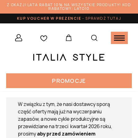
Z OKAZJI LATA RABAT 10% NA WSZYSTKIE PRODUKTY! KOD
RABATOWY: LATO10
KUP VOUCHER W PREZENCIE
-
SPRAWDŹ TUTAJ
PROMOCJE
W związku z tym, że nasi dostawcy sporą
część oferty mają już na wyczerpaniu
zapasów, a nowe cykle produkcyjne są
przewidziane na trzeci kwartał 2026 roku,
prosimy
aby przed zamówieniem