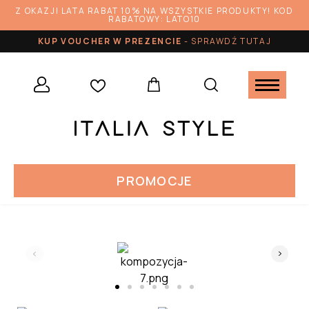
Z OKAZJI LATA RABAT 10% NA WSZYSTKIE PRODUKTY! KOD
RABATOWY: LATO10
KUP VOUCHER W PREZENCIE
-
SPRAWDŹ TUTAJ
PROMOCJE