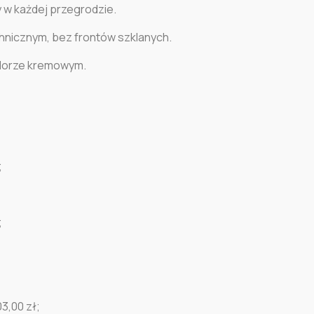
y w każdej przegrodzie.
hnicznym, bez frontów szklanych.
olorze kremowym.
;
;
3,00 zł;