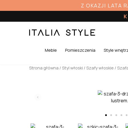
Z OKAZJI LATA 
K
Meble
Pomieszczenia
Style wnętr
Strona główna
/
Styl włoski
/
Szafy włoskie
/ Szafa