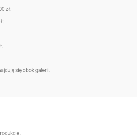
00 zł;
ł;
ł.
jdują się obok galerii.
produkcie.