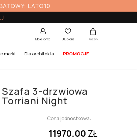
ABATOWY: LATO10
AJ
Koszyk
Moje konto
Ulubione
e marki
Dla architekta
PROMOCJE
Szafa 3-drzwiowa
Torriani Night
Cena jednostkowa:
11970,00
ZŁ