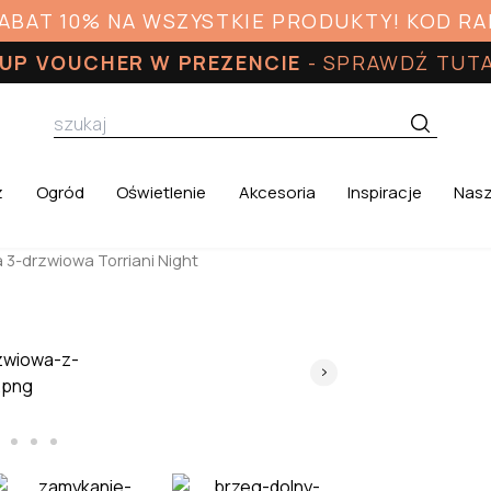
RABAT 10% NA WSZYSTKIE PRODUKTY! KOD R
UP VOUCHER W PREZENCIE
-
SPRAWDŹ TUT
z
Ogród
Oświetlenie
Akcesoria
Inspiracje
Nasz
 3-drzwiowa Torriani Night