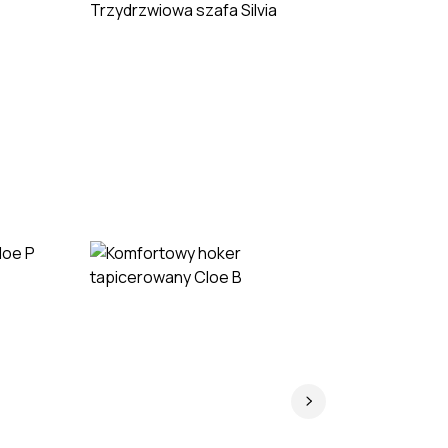
Trzydrzwiowa szafa Silvia
Szafa 3-d
Avorio