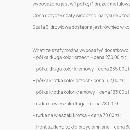
wyposażona jest w 1 półkę i 1 drążek metalow
Cena dotyczy szafy widocznej na rysunku tec
Szafa 3-drzwiowa dostępna jest również w k
Wnętrze szafy można wyposażyć dodatkowo:
– półka długa kolor orzech – cena 230,00 zł;
– półka długa kolor kremowy – cena 235,00 zł
– półka krótka kolor orzech- cena 167,00 zł;
– półka krótka kolor kremowy – cena 183,00 zł
– rurka na wieszaki długa – cena 78,00 zł;
– rurka na wieszaki krótka – cena 78,00 zł;
– front szklany, szkło przyciemniane – cena 30