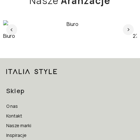
Nasze
Aranżacje
Biuro
J
Sklep
O nas
Kontakt
Nasze marki
Inspiracje