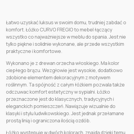
Łatwo uzyskać luksus w swoim domu, trudniej zabdać o
komfort. Łóżko CURVO FREGIO to mebel łączący
wszystko co najważniejsze w meblu do spania. Jest nie
tylko piękne i solidnie wykonane, ale przede wszystkim
praktyczne i komfortowe.
Wykonano je z drewan orzecha włoskiego. Ma kolor
ciepłego brązu. Wezgłowie jest wysokie, dodatkowo
zdobione elementem dekoracyjnym z motywem
roślinnym. Ta spójność z całym łóżkiem pozwala także
odczuwac komfort estetyczny w sypialni. Łóżko
przeznaczone jest do klasycznych, tradycyjnych i
eleganckich pomieszczeń. Nawiązuje wizualnie do
klasyki i stylu ludwikowskiego. Jest jednak przełamane
prostą linią i ograniczona ilością ozdób.
Łóżko występuje w dwóch kolorach, znajdą dzięki temu