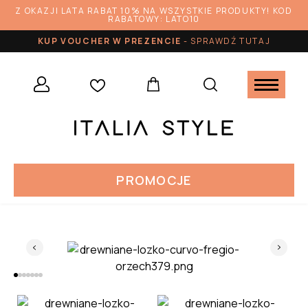
Z OKAZJI LATA RABAT 10% NA WSZYSTKIE PRODUKTY! KOD
RABATOWY: LATO10
KUP VOUCHER W PREZENCIE
-
SPRAWDŹ TUTAJ
PROMOCJE