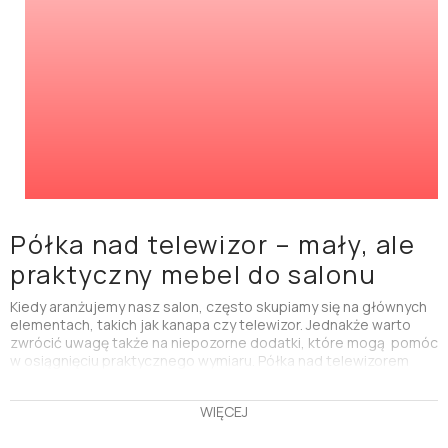
Półka nad telewizor – mały, ale
praktyczny mebel do salonu
Kiedy aranżujemy nasz salon, często skupiamy się na głównych
elementach, takich jak kanapa czy telewizor. Jednakże warto
zwrócić uwagę także na niepozorne dodatki, które mogą pomóc
w osiągnięciu praktycznego wymiaru.
Półka nad telewizorem
może być kluczowym dodatkiem, wpłynie na funkcjonalność
całego pomieszczenia.
Półka nad telewizorem to niewielki
WIĘCEJ
mebel, który oferuje sporo możliwości przechowywania,
jednocześnie nie zajmując dużo miejsca.
To idealne