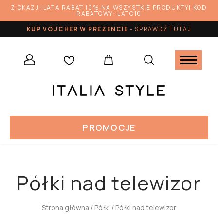
Z OKAZJI LATA RABAT 10% NA WSZYSTKIE PRODUKTY! KOD
RABATOWY: LATO10
KUP VOUCHER W PREZENCIE
-
SPRAWDŹ TUTAJ
PROMOCJE
Półki nad telewizor
Strona główna
/
Półki
/ Półki nad telewizor