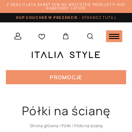
Z OKAZJI LATA RABAT 10% NA WSZYSTKIE PRODUKTY! KOD
RABATOWY: LATO10
KUP VOUCHER W PREZENCIE
-
SPRAWDŹ TUTAJ
PROMOCJE
Półki na ścianę
Strona główna
/
Półki
/ Półki na ścianę