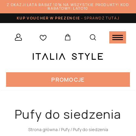
Z OKAZJI LATA RABAT 10% NA WSZYSTKIE PRODUKTY! KOD
RABATOWY: LATO10
KUP VOUCHER W PREZENCIE
-
SPRAWDŹ TUTAJ
PROMOCJE
Pufy do siedzenia
Strona główna
/
Pufy
/ Pufy do siedzenia