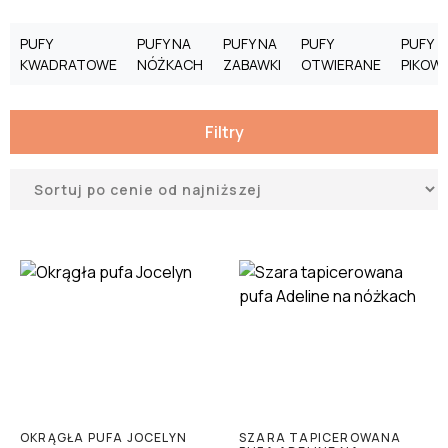
PUFY
PUFY NA
PUFY NA
PUFY
PUFY
KWADRATOWE
NÓŻKACH
ZABAWKI
OTWIERANE
PIKOW
Filtry
OKRĄGŁA PUFA JOCELYN
SZARA TAPICEROWANA