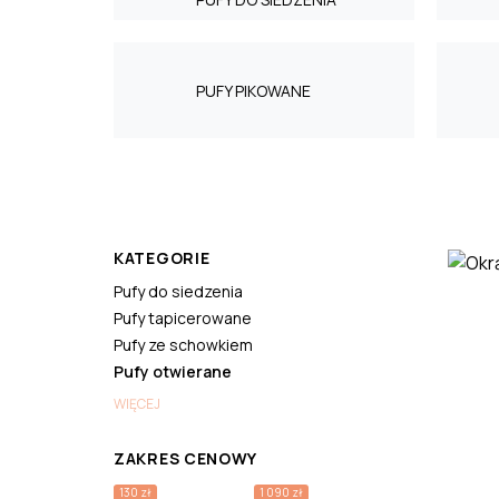
PUFY PIKOWANE
KATEGORIE
Pufy do siedzenia
Pufy tapicerowane
Pufy ze schowkiem
Pufy otwierane
WIĘCEJ
ZAKRES CENOWY
130 zł
1 090 zł