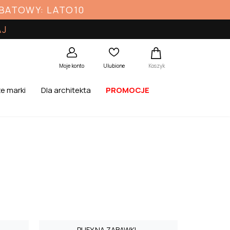
ABATOWY: LATO10
AJ
Koszyk
Moje konto
Ulubione
e marki
Dla architekta
PROMOCJE
PUFY NA ZABAWKI