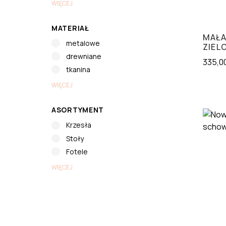
WIĘCEJ
MATERIAŁ
MAŁA
metalowe
ZIEL
drewniane
335,0
tkanina
WIĘCEJ
ASORTYMENT
Krzesła
Stoły
Fotele
WIĘCEJ