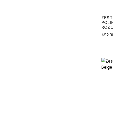
ZEST
POLI
RÓŻ
492,0