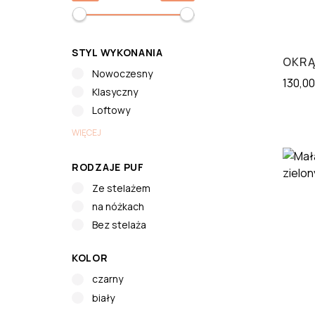
STYL WYKONANIA
OKRĄ
Nowoczesny
130,0
Klasyczny
Loftowy
WIĘCEJ
RODZAJE PUF
Ze stelażem
na nóżkach
Bez stelaża
KOLOR
czarny
biały