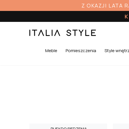
Z OKAZJI LATA 
K
Meble
Pomieszczenia
Style wnętr
PUFY DO SIEDZENIA