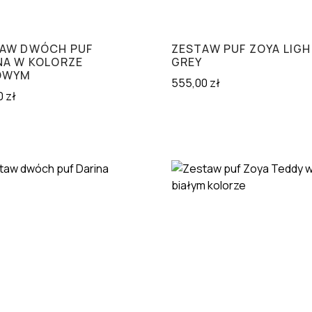
AW DWÓCH PUF
ZESTAW PUF ZOYA LIG
NA W KOLORZE
GREY
OWYM
555,00
zł
0
zł