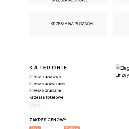
KRZESŁA NA PŁOZACH
KATEGORIE
Krzesła ażurowe
Krzesła drewniane
Krzesła druciane
Krzesła fotelowe
WIĘCEJ
ZAKRES CENOWY
484 zł
32 460 zł