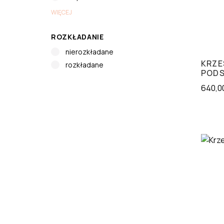
WIĘCEJ
ROZKŁADANIE
nierozkładane
KRZE
rozkładane
POD
640,0