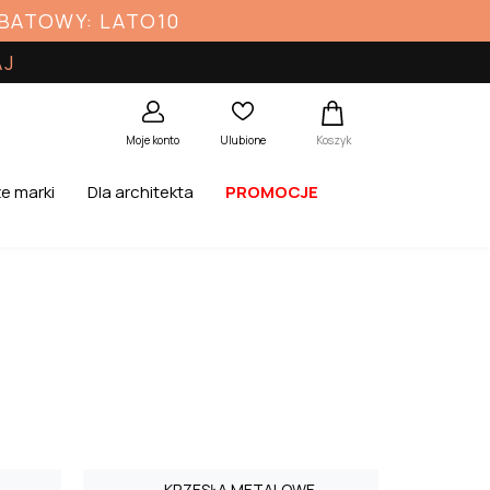
ABATOWY: LATO10
AJ
Koszyk
Moje konto
Ulubione
e marki
Dla architekta
PROMOCJE
KRZESŁA METALOWE