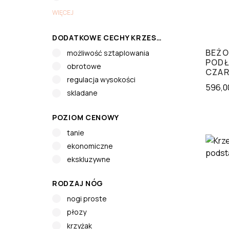
WIĘCEJ
DODATKOWE CECHY KRZESŁA
BEŻO
możliwość sztaplowania
PODŁ
obrotowe
CZAR
regulacja wysokości
596,0
skladane
POZIOM CENOWY
tanie
ekonomiczne
ekskluzywne
RODZAJ NÓG
nogi proste
płozy
krzyżak