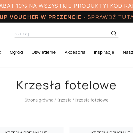
RABAT 10% NA WSZYSTKIE PRODUKTY! KOD R
UP VOUCHER W PREZENCIE
-
SPRAWDŹ TUT
z
Ogród
Oświetlenie
Akcesoria
Inspiracje
Nasz
Krzesła fotelowe
Strona główna
/
Krzesła
/ Krzesła fotelowe
KRZESŁA DREWNIANE
KRZESŁA DRUCIANE