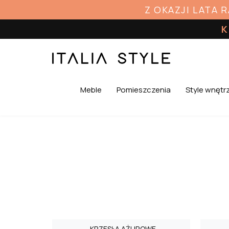
Z OKAZJI LATA 
K
Meble
Pomieszczenia
Style wnętr
KRZESŁA AŻUROWE