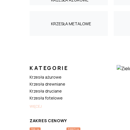
KRZESŁA METALOWE
KATEGORIE
Krzesła ażurowe
Krzesła drewniane
Krzesła druciane
Krzesła fotelowe
WIĘCEJ
ZAKRES CENOWY
216 zł
3 862 zł