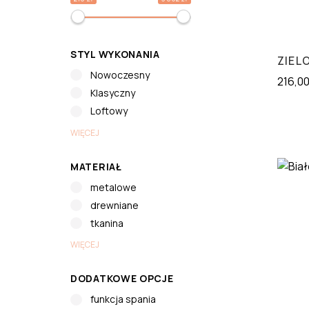
STYL WYKONANIA
ZIEL
Nowoczesny
216,0
Klasyczny
Loftowy
WIĘCEJ
MATERIAŁ
metalowe
drewniane
tkanina
WIĘCEJ
DODATKOWE OPCJE
funkcja spania