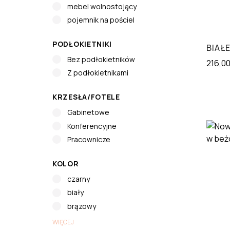
mebel wolnostojący
pojemnik na pościel
PODŁOKIETNIKI
BIAŁ
Bez podłokietników
216,0
Z podłokietnikami
KRZESŁA/FOTELE
Gabinetowe
Konferencyjne
Pracownicze
KOLOR
czarny
biały
brązowy
WIĘCEJ