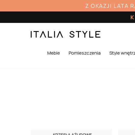
Z OKAZJI LATA 
K
Meble
Pomieszczenia
Style wnętr
KRZESŁA AŻUROWE