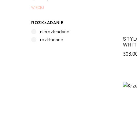
WIĘCEJ
ROZKŁADANIE
nierozkładane
STYL
rozkładane
WHIT
303,0