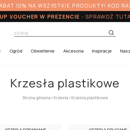
RABAT 10% NA WSZYSTKIE PRODUKTY! KOD R
UP VOUCHER W PREZENCIE
-
SPRAWDŹ TUT
z
Ogród
Oświetlenie
Akcesoria
Inspiracje
Nasz
Krzesła plastikowe
Strona główna
/
Krzesła
/ Krzesła plastikowe
KRZESŁA DREWNIANE
KRZESŁA DRUCIANE