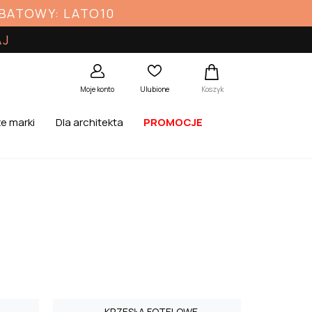
ABATOWY: LATO10
AJ
Koszyk
Moje konto
Ulubione
e marki
Dla architekta
PROMOCJE
KRZESŁA FOTELOWE