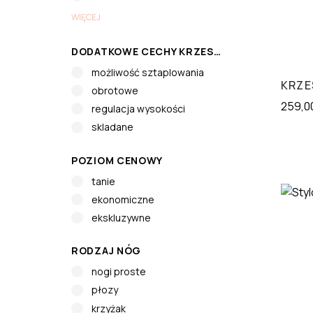
WIĘCEJ
DODATKOWE CECHY KRZESŁA
możliwość sztaplowania
KRZE
obrotowe
259,0
regulacja wysokości
skladane
POZIOM CENOWY
tanie
ekonomiczne
ekskluzywne
RODZAJ NÓG
nogi proste
płozy
krzyżak