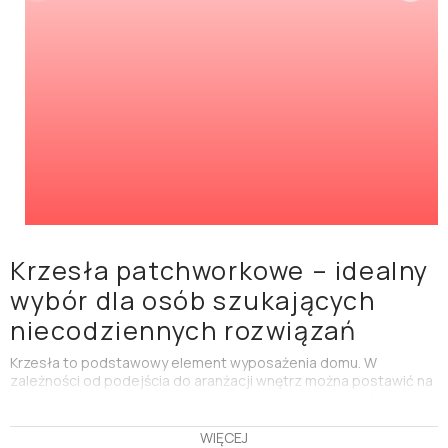
Krzesła patchworkowe – idealny
wybór dla osób szukających
niecodziennych rozwiązań
Krzesła to podstawowy element wyposażenia domu. W
zależności od podejścia do aranżacji wnętrz można postawić na
ponadczasowe, uniwersalne modele lub wybrać
krzesła
patchworkowe
. Jak sama nazwa wskazuje, ich tapicerka składa
się ze skrawków różnych materiałów o różnych wzorach i
WIĘCEJ