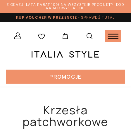
Z OKAZJI LATA RABAT 10% NA WSZYSTKIE PRODUKTY! KOD
RABATOWY: LATO10
KUP VOUCHER W PREZENCIE
-
SPRAWDŹ TUTAJ
PROMOCJE
Krzesła
patchworkowe